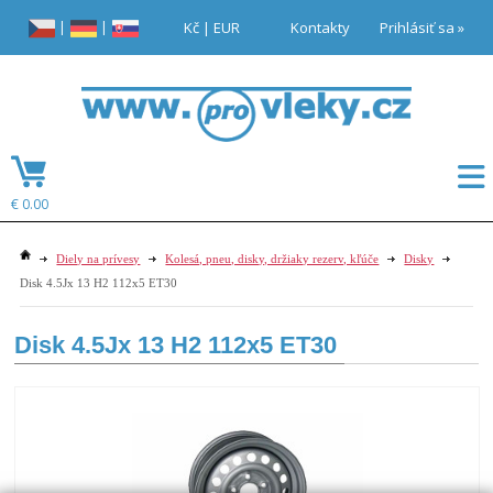
|
|
Kč
|
EUR
Kontakty
Prihlásiť sa »
€ 0.00
Diely na prívesy
Kolesá, pneu, disky, držiaky rezerv, kľúče
Disky
Disk 4.5Jx 13 H2 112x5 ET30
Disk 4.5Jx 13 H2 112x5 ET30