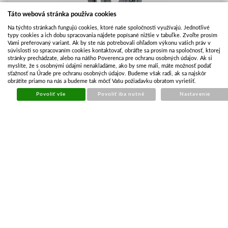
Táto webová stránka používa cookies
Na týchto stránkach fungujú cookies, ktoré naše spoločnosti využívajú. Jednotlivé
typy cookies a ich dobu spracovania nájdete popísané nižšie v tabuľke. Zvoľte prosím
Vami preferovaný variant. Ak by ste nás potrebovali ohľadom výkonu vašich práv v
súvislosti so spracovaním cookies kontaktovať, obráťte sa prosím na spoločnosť, ktorej
stránky prechádzate, alebo na nášho Poverenca pre ochranu osobných údajov. Ak si
myslíte, že s osobnými údajmi nenakladáme, ako by sme mali, máte možnosť podať
sťažnosť na Úrade pre ochranu osobných údajov. Budeme však radi, ak sa najskôr
obrátite priamo na nás a budeme tak môcť Vašu požiadavku obratom vyriešiť.
Povoliť vše
Povoliť iba nutné
Nastavenie
Výrobca
Starco
Kód produktu
KPD096
Dostupnosť
Skladom
Kusov na sklade
>10
Cena
€ 33.93
€ 28.04 bez DPH
KÚPIŤ
Počet kusov