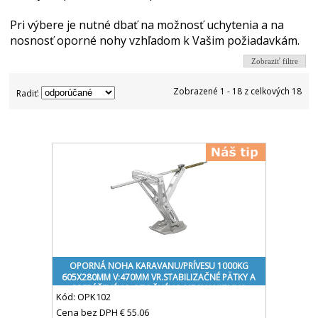
Pri výbere je nutné dbať na možnosť uchytenia a na
nosnosť oporné nohy vzhľadom k Vašim požiadavkám.
Zobraziť filtre
Zobrazené 1 - 18 z celkových 18
Radiť:
OPORNÁ NOHA KARAVANU/PRÍVESU 1000KG
605X280MM V:470MM VR.STABILIZAČNÉ PÄTKY A
PREDĹŽENÉHO OTOČNÉHO MECHANIZMUS
Kód:
OPK102
Cena bez DPH
€ 55.06