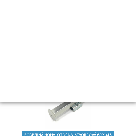
PODPERNÁ NOHA W SF60 / 19 / DĹŽKA 400MM
OTOČNÁ, NOSNOSŤ 1300KG
Kód:
OPK020
Cena bez DPH
€ 70.26
Cena s DPH
€ 85.02
Skladom
Kúpiť
PODPERNÁ NOHA, OTOČNÁ, ŠTVORCOVÁ 60 X 415