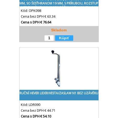
MM, SO ŠESŤHRANOM 19 MM, S PRÍRUBOU, ROZSTUP
MEDZI PRÍRUBAMI 43 MM, DĹŽKA VYTIAHNUTIA 240
Kód:
OPK098
MM, NOSNOSŤ 1350 KG
Cena bez DPH
€ 63.34
Cena s DPH
€ 76.64
Skladom
Kúpiť
RUČNÍ HEVER LIDER/VESTA/ZASLAW N1 BEZ UZÁVĚRU
Kód:
LDR090
Cena bez DPH
€ 44.71
Cena s DPH
€ 54.10