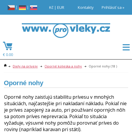
|
|
Kč
|
EUR
Kontakty
Prihlásiť sa »
€ 0.00
Diely na prívesy
Oporné kolieska a nohy
Oporné nohy
(18 )
Oporné nohy
Oporné nohy zaisťujú stabilitu prívesu v mnohých
situáciách, najčastejšie pri nakladaní nákladu. Pokiaľ nie
je príves zapojený za auto, pri používaní oporných nôh
sa potom príves neprevracia. Pokiaľ to situácia
vyžaduje, výsuvné nohy pomôžu porovnať príves do
roviny (napríklad karavan pri státí).