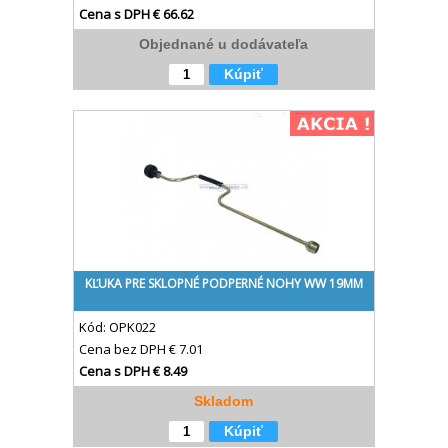
Cena s DPH
€ 66.62
Objednané u dodávateľa
Kúpiť
KĽUKA PRE SKLOPNÉ PODPERNÉ NOHY WW 19MM
Kód:
OPK022
Cena bez DPH
€ 7.01
Cena s DPH
€ 8.49
Skladom
Kúpiť