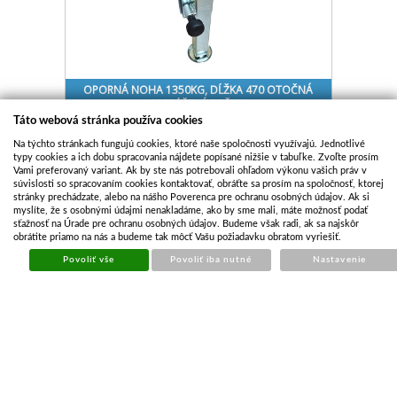
OPORNÁ NOHA 1350KG, DĹŽKA 470 OTOČNÁ
PREDĹŽENÝ DRŽIAK
Táto webová stránka používa cookies
Kód:
OPK104
Na týchto stránkach fungujú cookies, ktoré naše spoločnosti využívajú. Jednotlivé
Cena bez DPH
€ 73.24
typy cookies a ich dobu spracovania nájdete popísané nižšie v tabuľke. Zvoľte prosím
Cena s DPH
€ 88.62
Vami preferovaný variant. Ak by ste nás potrebovali ohľadom výkonu vašich práv v
súvislosti so spracovaním cookies kontaktovať, obráťte sa prosím na spoločnosť, ktorej
Skladom
stránky prechádzate, alebo na nášho Poverenca pre ochranu osobných údajov. Ak si
myslíte, že s osobnými údajmi nenakladáme, ako by sme mali, máte možnosť podať
Kúpiť
sťažnosť na Úrade pre ochranu osobných údajov. Budeme však radi, ak sa najskôr
obrátite priamo na nás a budeme tak môcť Vašu požiadavku obratom vyriešiť.
Povoliť vše
Povoliť iba nutné
Nastavenie