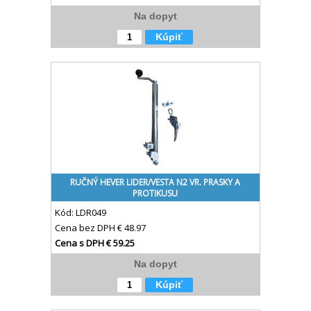
Na dopyt
Kúpiť
RUČNÝ HEVER LIDER/VESTA N2 VR. PRASKY A
PROTIKUSU
Kód:
LDR049
Cena bez DPH
€ 48.97
Cena s DPH
€ 59.25
Na dopyt
Kúpiť