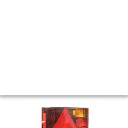
LEVÝ KRYT SVÍTILNY JOKON 830
Kód:
OSV024
Cena bez DPH
265,98 Kč
Cena s DPH
321,84 Kč
Skladem
Koupit