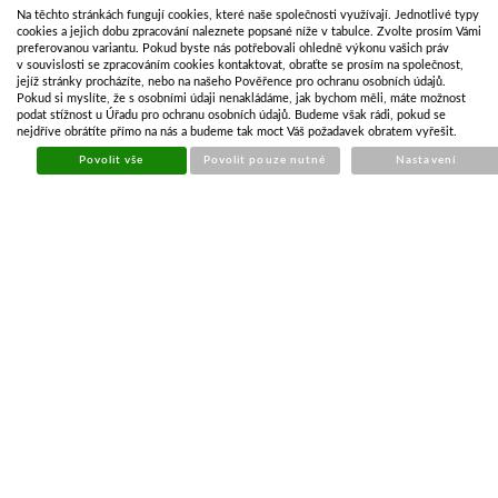
Na těchto stránkách fungují cookies, které naše společnosti využívají. Jednotlivé typy
cookies a jejich dobu zpracování naleznete popsané níže v tabulce. Zvolte prosím Vámi
preferovanou variantu. Pokud byste nás potřebovali ohledně výkonu vašich práv
v souvislosti se zpracováním cookies kontaktovat, obraťte se prosím na společnost,
jejíž stránky procházíte, nebo na našeho Pověřence pro ochranu osobních údajů.
Pokud si myslíte, že s osobními údaji nenakládáme, jak bychom měli, máte možnost
KRYT SVÍTILNY FRISTOM FT-077 KPPM PRAVÝ
podat stížnost u Úřadu pro ochranu osobních údajů. Budeme však rádi, pokud se
nejdříve obrátíte přímo na nás a budeme tak moct Váš požadavek obratem vyřešit.
Kód:
OSV552
Povolit vše
Povolit pouze nutné
Nastavení
Cena bez DPH
144,33 Kč
Cena s DPH
174,64 Kč
Skladem
Koupit