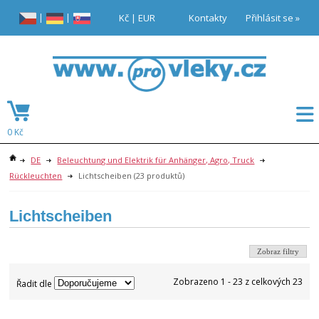
|
|
Kč
|
EUR
Kontakty
Přihlásit se »
0 Kč
DE
Beleuchtung und Elektrik für Anhänger, Agro, Truck
Rückleuchten
Lichtscheiben
(23 produktů)
Lichtscheiben
Zobraz filtry
Zobrazeno 1 - 23 z celkových 23
Řadit dle