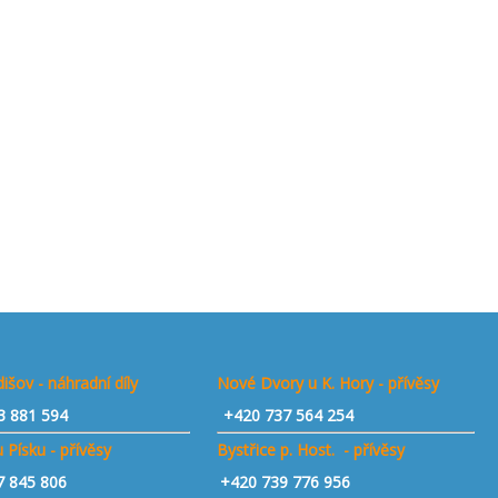
išov - náhradní díly
Nové Dvory u K. Hory - přívěsy
3 881 594
+420 737 564 254
 Písku - přívěsy
Bystřice p. Host. - přívěsy
7 845 806
+420 739 776 956