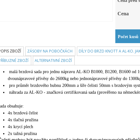
Cena před s
Cena
Počet kusů
POPIS ZBOŽÍ
ZÁSOBY NA POBOČKÁCH
DÍLY DO BRZD KNOTT A AL-KO. JA
PŘÍBUZNÉ ZBOŽÍ
ALTERNATIVNÍ ZBOŽÍ
malá brzdová sada pro jednu nápravu AL-KO B1000, B1200, B1600 od 100
dvounápravové přívěsy do 2600kg nebo jednonápravové přívěsy do 1300k
pro průměr brzdového bubnu 200mm a šíře čelisti 50mm s brzdovým s
náhrada za AL-KO - značková certifikovaná sada (prověřeno na německé
sada obsahuje:
4x brzdová čelist
4x tlačná pružina
4x krycí plech
2x tažná pružina
Č
elisti mohou být použity například u jedno či dvounápravových pří