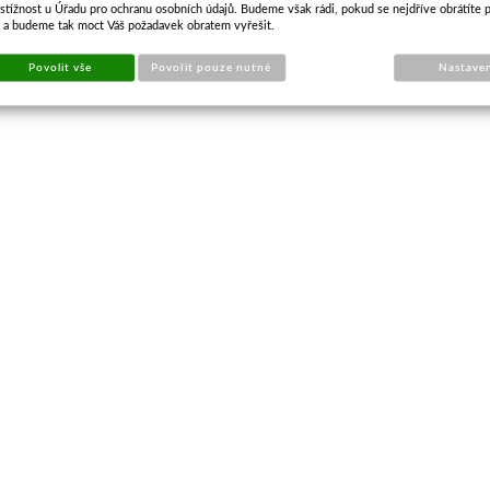
stížnost u Úřadu pro ochranu osobních údajů. Budeme však rádi, pokud se nejdříve obrátíte 
s a budeme tak moct Váš požadavek obratem vyřešit.
Povolit vše
Povolit pouze nutné
Nastave