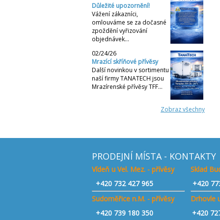
Důležité upozornění!
Vážení zákazníci,
omlouváme se za dočasné
zpoždění vyřizování
objednávek…
02/24/26
Mrazící skříňové přívěsy
Další novinkou v sortimentu
naší firmy TANATECH jsou
Mrazírenské přívěsy TFF…
Zobraz všechny
PRODEJNÍ MÍSTA - KONTAKTY
Vídeň u Vel. Mez. - přívěsy
Sklad Bud
+420
732 427 965
+420 77
Sudoměřice n.M. - přívěsy
Drhovle u
+420
739 180 350
+420 72