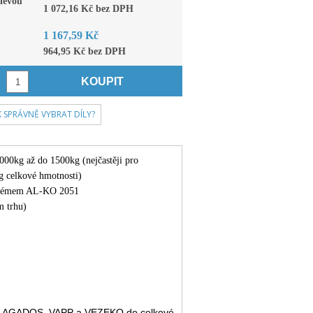
levou
1 072,16 Kč bez DPH
1 167,59 Kč
964,95 Kč bez DPH
KOUPIT
K SPRÁVNĚ VYBRAT DÍLY?
0kg až do 1500kg (nejčastěji pro
g celkové hmotnosti)
ystémem AL-KO 2051
m trhu)
věsů AGADOS, VAPP a VEZEKO do celkové