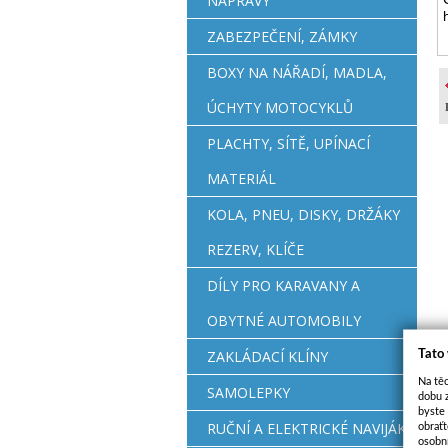
NÁPRAVY
ZABEZPEČENÍ, ZÁMKY
BOXY NA NÁŘADÍ, MADLA,
ÚCHYTY MOTOCYKLŮ
PLACHTY, SÍTĚ, UPÍNACÍ
MATERIÁL
KOLA, PNEU, DISKY, DRŽÁKY
REZERV, KLÍČE
DÍLY PRO KARAVANY A
OBYTNÉ AUTOMOBILY
ZAKLÁDACÍ KLÍNY
Tato
Na těc
SAMOLEPKY
dobu 
byste
RUČNÍ A ELEKTRICKÉ NAVIJÁKY
obraťt
osobn