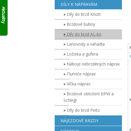
AKTUÁLNĚ
skládací
DÍLY K NÁPRAVÁM
10%
francouzský
Aktuality
přívěs
SLEVY
Díly do brzd Knott
Click
NA
Up!
!!
Brzdové bubny
SKLADOVÉ
PŘÍVĚSY
Díly do brzd AL-ko
V
SUDOMĚŘICÍCH
Lanovody a vahadla
PŘÍMO
S
Ložiska a gufera
ODBĚREM
ZDE
.
Náboje nebrzděných náprav
PLATÍ
Tlumiče náprav
DO
VYPRODÁNÍ
Víčka náprav
ZASOB!!!
KONTAKTUJTE
Brzdové obložení BPW a
SE
Schlegl
O
MODELECH
Díly do brzd Peitz
PŘÍMO
NA
NÁJEZDOVÉ BRZDY
PRODEJNĚ!