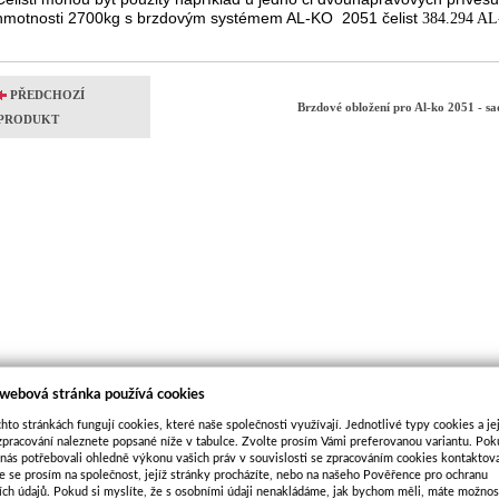
hmotnosti 2700kg s brzdovým systémem AL-KO 2051 čelist
384.294 A
PŘEDCHOZÍ
Brzdové obložení pro Al-ko 2051 - s
PRODUKT
 webová stránka používá cookies
hto stránkách fungují cookies, které naše společnosti využívají. Jednotlivé typy cookies a je
zpracování naleznete popsané níže v tabulce. Zvolte prosím Vámi preferovanou variantu. Po
 nás potřebovali ohledně výkonu vašich práv v souvislosti se zpracováním cookies kontaktova
e se prosím na společnost, jejíž stránky procházíte, nebo na našeho Pověřence pro ochranu
ích údajů. Pokud si myslíte, že s osobními údaji nenakládáme, jak bychom měli, máte možnos