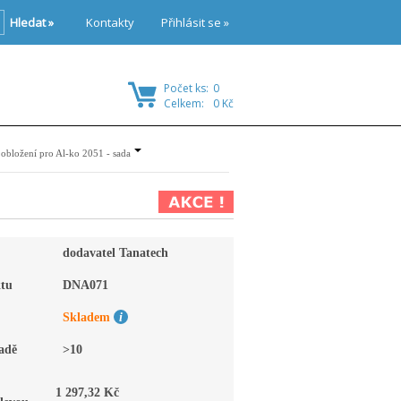
Hledat »
Kontakty
Přihlásit se »
Počet ks:
0
Celkem:
0 Kč
obložení pro Al-ko 2051 - sada
dodavatel Tanatech
tu
DNA071
Skladem
adě
>10
1 297,32 Kč