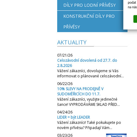
podat 
DÍLY PRO LODNÍ PŘÍVĚSY
na ná
KONSTRUKČNÍ DÍLY PRO
PŘÍVĚSY
AKTUALITY
07/21/26
Celozávodní dovolená od 27.7. do
2.8.2026
Vážení zákazníci, dovolujeme si Vás
informovat o plánované celozávodní…
06/22/26
10% SLEVY NA PRODEJNĚ V
SUDOMĚŘICÍCH DO 11.7.
Vážení zákazníci, využijte jedinečné
šance! VYPRODÁVÁME SKLAD PŘED…
04/24/26
LIDER = být LEADER
Vážení zákazníci! Také pokukujete po
novém přívěsu? Připadají Vám…
03/23/26