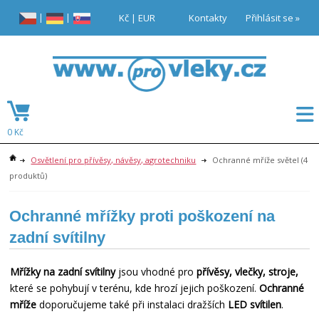
|
|
Kč
|
EUR
Kontakty
Přihlásit se »
0 Kč
Osvětlení pro přívěsy, návěsy, agrotechniku
Ochranné mříže světel
(4
produktů)
Ochranné mřížky proti poškození na
zadní svítilny
Mřížky na zadní svítilny
jsou vhodné pro
přívěsy, vlečky, stroje,
které se pohybují v terénu, kde hrozí jejich poškození.
Ochranné
mříže
doporučujeme také při instalaci dražších
LED svítilen
.