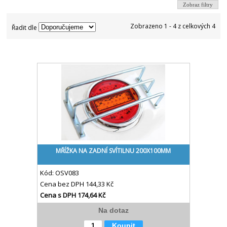
Zobraz filtry
Zobrazeno 1 - 4 z celkových 4
Řadit dle
MŘÍŽKA NA ZADNÍ SVÍTILNU 200X100MM
Kód:
OSV083
Cena bez DPH
144,33 Kč
Cena s DPH
174,64 Kč
Na dotaz
Koupit