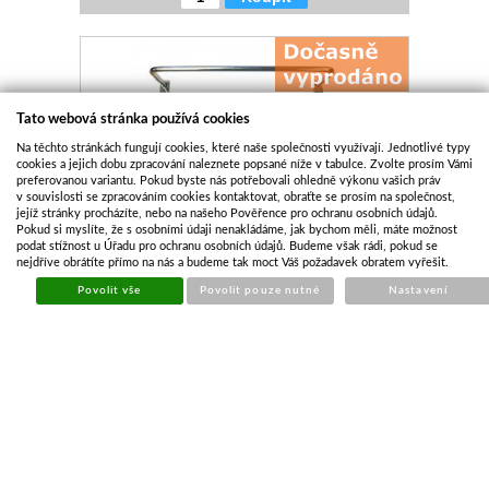
Tato webová stránka používá cookies
Na těchto stránkách fungují cookies, které naše společnosti využívají. Jednotlivé typy
cookies a jejich dobu zpracování naleznete popsané níže v tabulce. Zvolte prosím Vámi
preferovanou variantu. Pokud byste nás potřebovali ohledně výkonu vašich práv
v souvislosti se zpracováním cookies kontaktovat, obraťte se prosím na společnost,
jejíž stránky procházíte, nebo na našeho Pověřence pro ochranu osobních údajů.
MŘÍŽKA NA ZADNÍ SVÍTILNU 262X130MM
Pokud si myslíte, že s osobními údaji nenakládáme, jak bychom měli, máte možnost
podat stížnost u Úřadu pro ochranu osobních údajů. Budeme však rádi, pokud se
nejdříve obrátíte přímo na nás a budeme tak moct Váš požadavek obratem vyřešit.
Kód:
OSV084
Povolit vše
Povolit pouze nutné
Nastavení
Cena bez DPH
154,64 Kč
Cena s DPH
187,11 Kč
Objednáno u dodavatele
Koupit