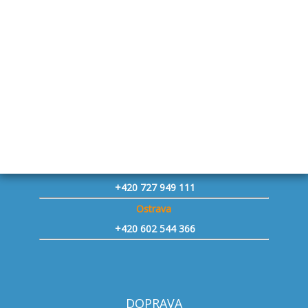
Staňkovice u Žatce - přívěsy
+420 731 241 806
Praha západ Vestec - přívěsy
+420 730 143 153
Jičín - přívěsy
+420 734 653 775
Znojmo - přívěsy
+420 604 493 863
Mělník
+420 727 949 111
Ostrava
+420 602 544 366
DOPRAVA