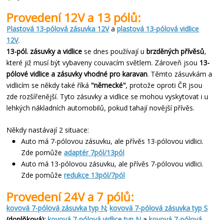
Provedení 12V a 13 pólů:
Plastová 13-pólová zásuvka 12V
a
plastová 13-pólová vidlice
12V
.
13-pól. zásuvky a vidlice
se dnes používají u
brzděných přívěsů
,
které již musí být vybaveny couvacím světlem. Zároveň jsou
13-
pólové vidlice a zásuvky vhodné pro karavan
. Těmto zásuvkám a
vidlicím se někdy také říká
"německé"
, protože oproti ČR jsou
zde rozšířenější. Tyto zásuvky a vidlice se mohou vyskytovat i u
lehkých nákladních automobilů, pokud tahají novější přívěs.
Někdy nastávají 2 situace:
Auto má 7-pólovou zásuvku, ale přívěs 13-pólovou vidlici.
Zde pomůže
adaptér 7pól/13pól
Auto má 13-pólovou zásuvku, ale přívěs 7-pólovou vidlici.
Zde pomůže
redukce 13pól/7pól
Provedení 24V a 7 pólů:
kovová
7-pólová zásuvka typ N
;
kovová
7-pólová zásuvka typ S
(doplňková);
kovová 7-pólová vidlice typ N
a
kovová 7-pólová