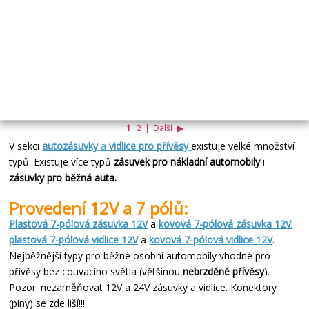
Skladem
Koupit
ZOBRAZIT DALŠÍ PRODUKTY
1
2
|
Další
▶
V sekci
autozásuvky
a
vidlice pro přívěsy
existuje velké množství
typů. Existuje více typů
zásuvek pro nákladní automobily
i
zásuvky pro běžná auta.
Provedení 12V a 7 pólů:
Plastová 7-pólová zásuvka 12V
a
kovová 7-pólová zásuvka 12V
;
plastová 7-pólová vidlice 12V
a
kovová 7-pólová vidlice 12V
.
Nejběžnější typy pro běžné osobní automobily vhodné pro
přívěsy bez couvacího světla (většinou
nebrzděné přívěsy
).
Pozor: nezaměňovat 12V a 24V zásuvky a vidlice. Konektory
(piny) se zde liší!!!