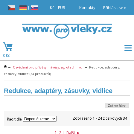
|
|
Kč
|
EUR
Kontakty
Přihlásit se »
0 Kč
Osvětlení pro přívěsy, návěsy, agrotechniku
Redukce, adaptéry,
zásuvky, vidlice
(34 produktů)
Redukce, adaptéry, zásuvky, vidlice
Zobraz filtry
Zobrazeno 1 - 24 z celkových 34
Řadit dle
1
2
|
Další
▶