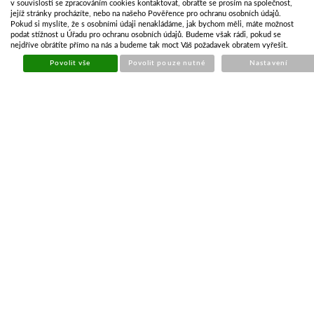
LED-CANBUS ADAPTÉR 12V 13 PÓLOVÝ
v souvislosti se zpracováním cookies kontaktovat, obraťte se prosím na společnost,
jejíž stránky procházíte, nebo na našeho Pověřence pro ochranu osobních údajů.
Pokud si myslíte, že s osobními údaji nenakládáme, jak bychom měli, máte možnost
Kód:
OSV675
podat stížnost u Úřadu pro ochranu osobních údajů. Budeme však rádi, pokud se
nejdříve obrátíte přímo na nás a budeme tak moct Váš požadavek obratem vyřešit.
Cena bez DPH
2 036,08 Kč
Cena s DPH
2 463,66 Kč
Povolit vše
Povolit pouze nutné
Nastavení
Skladem
Koupit
ODPOR K LED SVÍTILNĚ 12V
Kód:
OSV481
Cena bez DPH
169,07 Kč