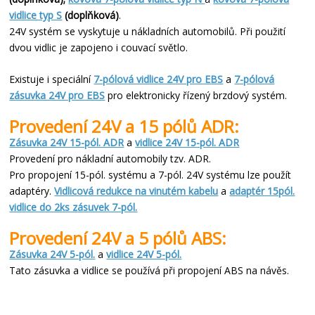
vidlice typ S
(doplňková)
.
24V systém se vyskytuje u nákladních automobilů. Při použití
dvou vidlic je zapojeno i couvací světlo.
Existuje i speciální
7-pólová vidlice 24V pro EBS
a
7-pólová
zásuvka 24V pro EBS
pro elektronicky řízený brzdový systém.
Provedení 24V a 15 pólů ADR:
Zásuvka 24V 15-pól. ADR
a
vidlice 24V 15-pól. ADR
Provedení pro nákladní automobily tzv. ADR.
Pro propojení 15-pól. systému a 7-pól. 24V systému lze použít
adaptéry.
Vidlicová redukce na vinutém kabelu
a
adaptér 15pól.
vidlice do 2ks zásuvek 7-pól.
Provedení 24V a 5 pólů ABS:
Zásuvka 24V 5-pól.
a
vidlice 24V 5-pól.
Tato zásuvka a vidlice se používá při propojení ABS na návěs.