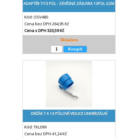
ADAPTÉR 7/13 POL - ZÁVĚSNÁ ZÁSUVKA 13POL 0,5M
Kód:
OSV480
Cena bez DPH
264,95 Kč
Cena s DPH
320,59 Kč
Skladem
Koupit
DRŽÁK 7 A 13 PÓLOVÉ VIDLICE UNIVERZÁLNÍ
Kód:
TKL099
Cena bez DPH
41,24 Kč