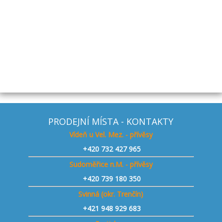
Cena bez DPH
33 462,81 Kč
Cena s DPH
40 490,00 Kč
Na dotaz
PRODEJNÍ MÍSTA - KONTAKTY
Vídeň u Vel. Mez. - přívěsy
+420
732 427 965
Sudoměřice n.M. - přívěsy
+420
739 180 350
Svinná (okr. Trenčín)
+421
948 929 683