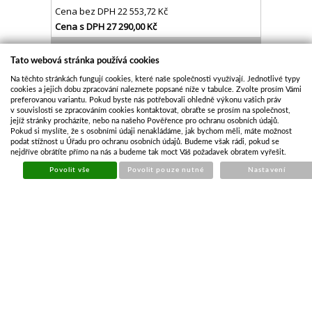
Cena bez DPH
22 553,72 Kč
Cena s DPH
27 290,00 Kč
Skladem
Tato webová stránka používá cookies
Koupit
Na těchto stránkách fungují cookies, které naše společnosti využívají. Jednotlivé typy
cookies a jejich dobu zpracování naleznete popsané níže v tabulce. Zvolte prosím Vámi
preferovanou variantu. Pokud byste nás potřebovali ohledně výkonu vašich práv
v souvislosti se zpracováním cookies kontaktovat, obraťte se prosím na společnost,
jejíž stránky procházíte, nebo na našeho Pověřence pro ochranu osobních údajů.
Pokud si myslíte, že s osobními údaji nenakládáme, jak bychom měli, máte možnost
podat stížnost u Úřadu pro ochranu osobních údajů. Budeme však rádi, pokud se
nejdříve obrátíte přímo na nás a budeme tak moct Váš požadavek obratem vyřešit.
Povolit vše
Povolit pouze nutné
Nastavení
PŘÍVĚS LIDER 2P265 265X150X39CM 750KG
Kód:
LDR099
Cena bez DPH
26 603,31 Kč
Cena s DPH
32 190,00 Kč
Skladem