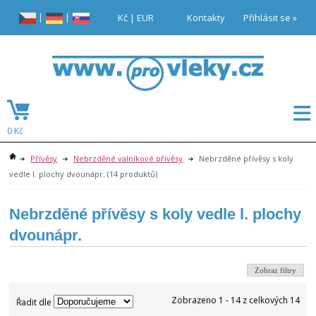
|
|
Kč
|
EUR
Kontakty
Přihlásit se »
0 Kč
Přívěsy
Nebrzděné valníkové přívěsy
Nebrzděné přívěsy s koly
vedle l. plochy dvounápr.
(14 produktů)
Nebrzděné přívěsy s koly vedle l. plochy
dvounápr.
Zobraz filtry
Zobrazeno 1 - 14 z celkových 14
Řadit dle