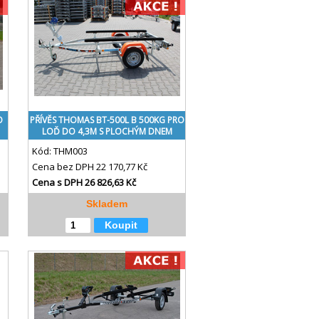
O
PŘÍVĚS THOMAS BT-500L B 500KG PRO
LOĎ DO 4,3M S PLOCHÝM DNEM
Kód:
THM003
Cena bez DPH
22 170,77 Kč
Cena s DPH
26 826,63 Kč
Skladem
Koupit