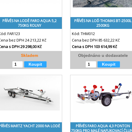
PŘÍVĚS NA LODĚ FARO AQUA 5,2
PŘÍVĚS NA LOĎ THOMAS BT-2500L
750KG ROLNY
2500KG
Kód:
FAR123
Kód:
THM012
Cena bez DPH
24 213,22 Kč
Cena bez DPH
85 632,22 Kč
Cena s DPH
29 298,00 Kč
Cena s DPH
103 614,99 Kč
Skladem
Objednáno u dodavatele
Koupit
Koupit
PŘÍVĚS MARTZ YACHT 2000 NA LODĚ
PŘÍVĚS FARO AQUA 4,3 PONTON
750KG PRO MALÉ NAFUKOVACÍ ČLU