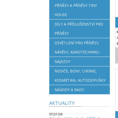
PŘÍVĚSY A PŘÍVĚSY TINY
HOUSE
DÍLY A PŘÍSLUŠENSTVÍ PRO
PŘÍVĚSY
OSVĚTLENÍ PRO PŘÍVĚSY,
NÁVĚSY, AGROTECHNIKU
NÁJEZDY
NOSIČE, BOXY, CHEMIE,
KOSMETIKA, AUTODOPLŇKY
NÁVODY A RADY
AKTUALITY
07/21/26