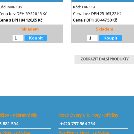
Kód:
MAR106
Kód:
FAR119
Cena bez DPH
69 526,15 Kč
Cena bez DPH
25 163,22 Kč
Cena s DPH
84 126,65 Kč
Cena s DPH
30 447,50 Kč
Skladem
Skladem
Koupit
Koupit
ZOBRAZIT DALŠÍ PRODUKTY
išov - náhradní díly
Nové Dvory u K. Hory - přívěsy
3 881 594
+420 737 564 254
 Písku - přívěsy
Bystřice p. Host. - přívěsy