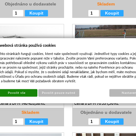
Objednáno u dodavatele
Skladem
Koupit
Koupit
 webová stránka používá cookies
hto stránkách fungují cookies, které naše společnosti využívají. Jednotlivé typy cookies a je
zpracování naleznete popsané níže v tabulce. Zvolte prosím Vámi preferovanou variantu. Po
 nás potřebovali ohledně výkonu vašich práv v souvislosti se zpracováním cookies kontaktova
e se prosím na společnost, jejíž stránky procházíte, nebo na našeho Pověřence pro ochranu
ích údajů. Pokud si myslíte, že s osobními údaji nenakládáme, jak bychom měli, máte možnos
PŘÍVĚS NA LODĚ MARTZ YACHT 3500
PŘÍVĚS NA LOĎ THOMAS BT-1500L
stížnost u Úřadu pro ochranu osobních údajů. Budeme však rádi, pokud se nejdříve obrátíte 
1500KG
s a budeme tak moct Váš požadavek obratem vyřešit.
Kód:
MAR110
Kód:
THM009
Povolit vše
Povolit pouze nutné
Nastave
Cena bez DPH
116 076,92 Kč
Cena bez DPH
63 249,22 Kč
Cena s DPH
140 453,08 Kč
Cena s DPH
76 531,56 Kč
Skladem
Objednáno u dodavatele
Koupit
Koupit