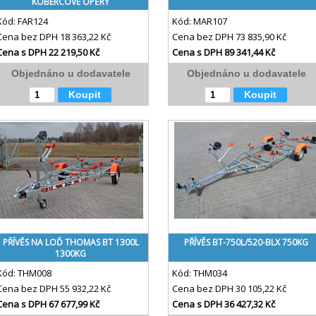
KOBERCOVÉ OPĚRY
Kód:
FAR124
Kód:
MAR107
Cena bez DPH
18 363,22 Kč
Cena bez DPH
73 835,90 Kč
Cena s DPH
22 219,50 Kč
Cena s DPH
89 341,44 Kč
Objednáno u dodavatele
Objednáno u dodavatele
Koupit
Koupit
PŘÍVĚS NA LOĎ THOMAS BT 1300L
PŘÍVĚS BT-750L/520-BLX 750KG
1300KG
Kód:
THM008
Kód:
THM034
Cena bez DPH
55 932,22 Kč
Cena bez DPH
30 105,22 Kč
Cena s DPH
67 677,99 Kč
Cena s DPH
36 427,32 Kč