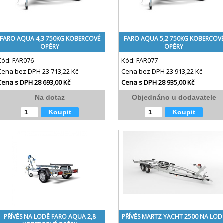
FARO AQUA 4,3 750KG KOBERCOVÉ
FARO AQUA 5,2 750KG KOBERCOV
OPĚRY
OPĚRY
Kód:
FAR076
Kód:
FAR077
Cena bez DPH
23 713,22 Kč
Cena bez DPH
23 913,22 Kč
Cena s DPH
28 693,00 Kč
Cena s DPH
28 935,00 Kč
Na dotaz
Objednáno u dodavatele
Koupit
Koupit
PŘÍVĚS NA LODĚ FARO AQUA 2,8
PŘÍVĚS MARTZ YACHT 2500 NA LOD