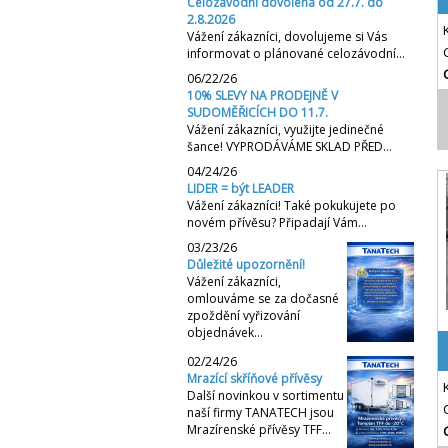
Celozávodní dovolená od 27.7. do
2.8.2026
Vážení zákazníci, dovolujeme si Vás
informovat o plánované celozávodní…
06/22/26
10% SLEVY NA PRODEJNĚ V
SUDOMĚŘICÍCH DO 11.7.
Vážení zákazníci, využijte jedinečné
šance! VYPRODÁVÁME SKLAD PŘED…
04/24/26
LIDER = být LEADER
Vážení zákazníci! Také pokukujete po
novém přívěsu? Připadají Vám…
03/23/26
Důležité upozornění!
Vážení zákazníci,
omlouváme se za dočasné
zpoždění vyřizování
objednávek…
02/24/26
Mrazící skříňové přívěsy
Další novinkou v sortimentu
naší firmy TANATECH jsou
Mrazírenské přívěsy TFF…