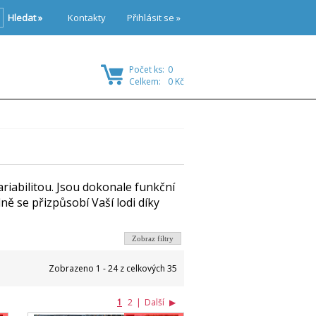
Hledat »
Kontakty
Přihlásit se »
Počet ks:
0
Celkem:
0 Kč
ariabilitou. Jsou dokonale funkční
ně se přizpůsobí Vaší lodi díky
Zobraz filtry
Zobrazeno 1 - 24 z celkových 35
1
2
|
Další
▶