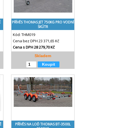
É
PŘÍVĚS THOMAS JET 750KG PRO VODNÍ
SKÚTR
Kód:
THM019
Cena bez DPH
23 371,65 Kč
Cena s DPH
28 279,70 Kč
Skladem
Koupit
Ě
PŘÍVĚS NA LOĎ THOMAS BT-3500L