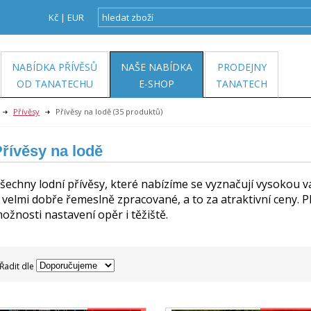
Kč
|
EUR
NABÍDKA PŘÍVĚSŮ
NAŠE NABÍDKA
PRODEJNY
OD TANATECHU
E-SHOP
TANATECH
Přívěsy
Přívěsy na lodě
(35 produktů)
řívěsy na lodě
šechny lodní přívěsy, které nabízíme se vyznačují vysokou v
 velmi dobře řemeslně zpracované, a to za atraktivní ceny. Pl
ožnosti nastavení opěr i těžiště.
Řadit dle