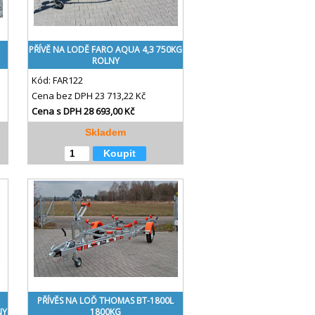
PŘÍVĚ NA LODĚ FARO AQUA 4,3 750KG
ROLNY
Kód:
FAR122
Cena bez DPH
23 713,22 Kč
Cena s DPH
28 693,00 Kč
Skladem
Koupit
PŘÍVĚS NA LOĎ THOMAS BT-1800L
NY
1800KG