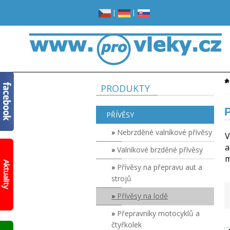
|
|
PRODUKTY
P
PŘÍVĚSY
Nebrzděné valníkové přívěsy
V
a
Valníkové brzděné přívěsy
Žádné
m
místo
Aktuality
Přívěsy na přepravu aut a
v
garáži?
strojů
Opravdu
žádné?
Přívěsy na lodě
Prohlédněte
Přepravníky motocyklů a
si
čtyřkolek
nový