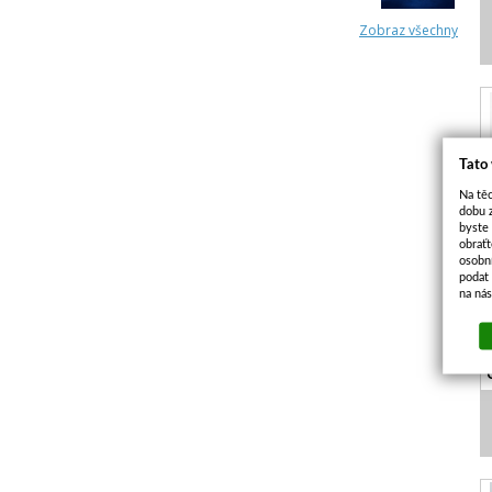
Zobraz všechny
Tato
Na těc
dobu 
byste
obraťt
osobn
podat 
na ná