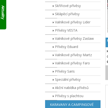
AKTUÁLNĚ
skládací
Skříňové přívěsy
10%
francouzský
Aktuality
přívěs
SLEVY
Sklápěcí přívěsy
Click
NA
Up!
!!
SKLADOVÉ
Valníkové přívěsy Lider
PŘÍVĚSY
V
Přívěsy VESTA
SUDOMĚŘICÍCH
Valníkové přívěsy Zaslaw
PŘÍMO
S
Přívěsy Eduard
ODBĚREM
ZDE
.
Valníkové přívěsy Martz
PLATÍ
DO
Valníkové přívěsy Faro
VYPRODÁNÍ
ZASOB!!!
Přívěsy Saris
KONTAKTUJTE
Speciální přívěsy
SE
O
Akční nabídka přívěsů
MODELECH
PŘÍMO
Přívěsy s plachtou
NA
PRODEJNĚ!
KARAVANY A CAMPINGOVÉ