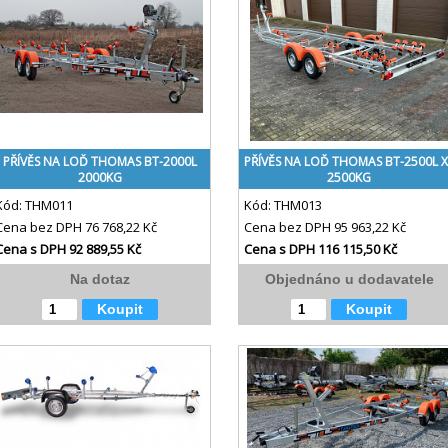
PŘÍVĚS NA LOĎ THOMAS BT-2000L
PŘÍVĚS NA LOĎ THOMAS BT-2500L X
2000KG
2500KG
Kód:
THM011
Kód:
THM013
Cena bez DPH
76 768,22 Kč
Cena bez DPH
95 963,22 Kč
Cena s DPH
92 889,55 Kč
Cena s DPH
116 115,50 Kč
Na dotaz
Objednáno u dodavatele
Koupit
Koupit