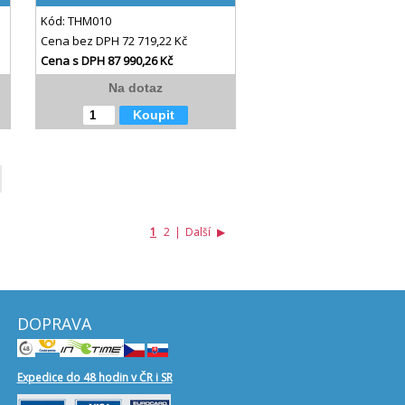
Kód:
THM010
Cena bez DPH
72 719,22 Kč
Cena s DPH
87 990,26 Kč
Na dotaz
Koupit
1
2
|
Další
▶
DOPRAVA
Expedice do 48 hodin v ČR i SR