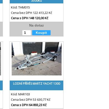
3500KG
Kód:
THM015
Cena bez DPH
122 413,22 Kč
Cena s DPH
148 120,00 Kč
Na dotaz
Koupit
LODNÍ PŘÍVĚS MARTZ YACHT 1300
Kód:
MAR103
Cena bez DPH
53 630,77 Kč
Cena s DPH
64 893,23 Kč