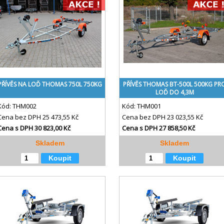
PŘÍVĚS NA LOĎ THOMAS 750L 750KG
PŘÍVĚS THOMAS BT-500L 500KG PR
LOĎ DO 4,3M
Kód:
THM002
Kód:
THM001
Cena bez DPH
25 473,55 Kč
Cena bez DPH
23 023,55 Kč
Cena s DPH
30 823,00 Kč
Cena s DPH
27 858,50 Kč
Skladem
Skladem
Koupit
Koupit