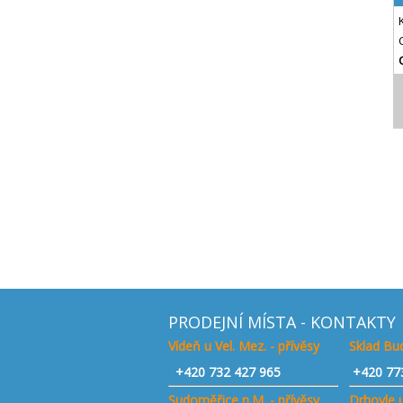
PRODEJNÍ MÍSTA - KONTAKTY
Vídeň u Vel. Mez. - přívěsy
Sklad Bud
+420
732 427 965
+420 77
Sudoměřice n.M. - přívěsy
Drhovle u