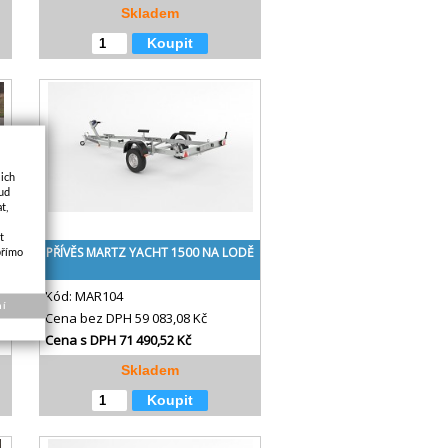
Skladem
Koupit
jich
kud
t,
t
PŘÍVĚS MARTZ YACHT 1500 NA LODĚ
přímo
Kód:
MAR104
ní
Cena bez DPH
59 083,08 Kč
Cena s DPH
71 490,52 Kč
Skladem
Koupit