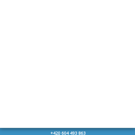
+420 773 881 594
Nové Dvory u K. Hory - přívěsy
+420 737 564 254
Drhovle u Písku - přívěsy
+420 727 845 806
Bystřice p. Host. - přívěsy
+420 739 776 956
Staňkovice u Žatce - přívěsy
+420 731 241 806
Praha západ Vestec - přívěsy
+420 730 143 153
Jičín - přívěsy
+420 734 653 775
Znojmo - přívěsy
+420 604 493 863