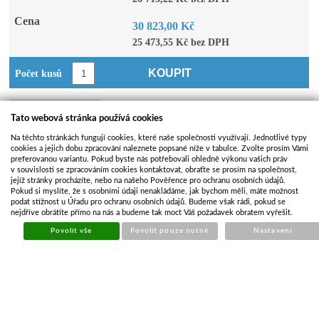
Cena
30 823,00 Kč
25 473,55 Kč bez DPH
KOUPIT
Počet kusů
Doplňkové zboží
Tato webová stránka používá cookies
Na těchto stránkách fungují cookies, které naše společnosti využívají. Jednotlivé typy
Koupit
Název
Cena
Dostupnost
cookies a jejich dobu zpracování naleznete popsané níže v tabulce. Zvolte prosím Vámi
preferovanou variantu. Pokud byste nás potřebovali ohledně výkonu vašich práv
Třmen k
v souvislosti se zpracováním cookies kontaktovat, obraťte se prosím na společnost,
jejíž stránky procházíte, nebo na našeho Pověřence pro ochranu osobních údajů.
podpěře
Pokud si myslíte, že s osobními údaji nenakládáme, jak bychom měli, máte možnost
341,79 Kč
Skladem
YACHT
podat stížnost u Úřadu pro ochranu osobních údajů. Budeme však rádi, pokud se
nejdříve obrátíte přímo na nás a budeme tak moct Váš požadavek obratem vyřešit.
80/70
Povolit vše
Povolit pouze nutné
Nastavení
Rozšiřovací
držák pro
598,76 Kč
Skladem
lodní opěru
Rolnová