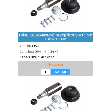
HŘÍDEL JEKL 40X40MM VČ. NÁBOJE ŠROUBOVACÍ SPP
LOŽISKO 30MM
Kód:
DNA154
Cena bez DPH
1 411,34 Kč
Cena s DPH
1 707,72 Kč
Skladem
Koupit