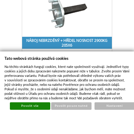
NÁBOJ NEBRZDĚNÝ + HŘÍDEL NOSNOST 2900KG
205X6
Kód:
DNA262
Tato webová stránka používá cookies
Cena bez DPH
2 989,69 Kč
Cena s DPH
3 617,53 Kč
Na těchto stránkách fungují cookies, které naše společnosti využívají. Jednotlivé typy
cookies a jejich dobu zpracování naleznete popsané níže v tabulce. Zvolte prosím Vámi
Skladem
preferovanou variantu. Pokud byste nás potřebovali ohledně výkonu vašich práv
v souvislosti se zpracováním cookies kontaktovat, obraťte se prosím na společnost,
Koupit
jejíž stránky procházíte, nebo na našeho Pověřence pro ochranu osobních údajů.
Pokud si myslíte, že s osobními údaji nenakládáme, jak bychom měli, máte možnost
podat stížnost u Úřadu pro ochranu osobních údajů. Budeme však rádi, pokud se
nejdříve obrátíte přímo na nás a budeme tak moct Váš požadavek obratem vyřešit.
Povolit vše
Povolit pouze nutné
Nastavení