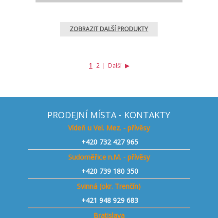
ZOBRAZIT DALŠÍ PRODUKTY
1
2
|
Další
▶
PRODEJNÍ MÍSTA - KONTAKTY
Vídeň u Vel. Mez. - přívěsy
+420
732 427 965
Sudoměřice n.M. - přívěsy
+420
739 180 350
Svinná (okr. Trenčín)
+421
948 929 683
Bratislava