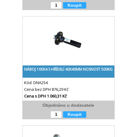
Koupit
NÁBOJ 100X4 S HŘÍDELÍ 40X40MM NOSNOST 500KG
Kód:
DNA254
Cena bez DPH
876,29 Kč
Cena s DPH
1 060,31 Kč
Objednáno u dodavatele
Koupit