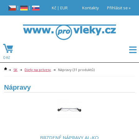
|
|
Kč
|
EUR
Kontakty
Přihlásit se »
0 Kč
SK
Diely na prívesy
Nápravy
(31 produktů)
Nápravy
BRZDENÉ NÁPRAVY AL-KO