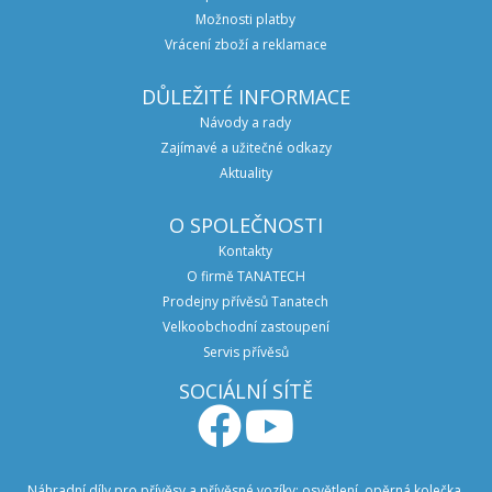
Možnosti platby
Vrácení zboží a reklamace
DŮLEŽITÉ INFORMACE
Návody a rady
Zajímavé a užitečné odkazy
Aktuality
O SPOLEČNOSTI
Kontakty
O firmě TANATECH
Prodejny přívěsů Tanatech
Velkoobchodní zastoupení
Servis přívěsů
SOCIÁLNÍ SÍTĚ
Náhradní díly pro přívěsy a přívěsné vozíky: osvětlení, opěrná kolečka,