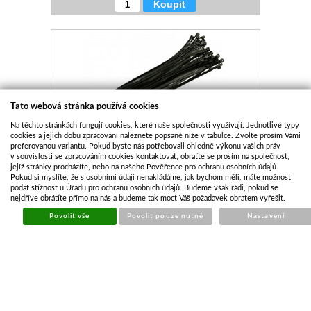
Koupit
Tato webová stránka používá cookies
Na těchto stránkách fungují cookies, které naše společnosti využívají. Jednotlivé typy
cookies a jejich dobu zpracování naleznete popsané níže v tabulce. Zvolte prosím Vámi
preferovanou variantu. Pokud byste nás potřebovali ohledně výkonu vašich práv
STAHOVACÍ PÁSKY 150X2,5MM ČERNÉ / 100KS
v souvislosti se zpracováním cookies kontaktovat, obraťte se prosím na společnost,
jejíž stránky procházíte, nebo na našeho Pověřence pro ochranu osobních údajů.
Pokud si myslíte, že s osobními údaji nenakládáme, jak bychom měli, máte možnost
Kód:
STP002
podat stížnost u Úřadu pro ochranu osobních údajů. Budeme však rádi, pokud se
Cena bez DPH
16,49 Kč
nejdříve obrátíte přímo na nás a budeme tak moct Váš požadavek obratem vyřešit.
Cena s DPH
19,96 Kč
Povolit vše
Povolit pouze nutné
Nastavení
Skladem
Koupit