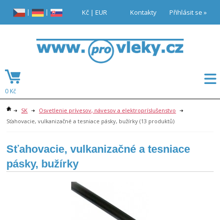
|
|
Kč
|
EUR
Kontakty
Přihlásit se »
0 Kč
SK
Osvetlenie prívesov, návesov a elektropríslušenstvo
Sťahovacie, vulkanizačné a tesniace pásky, bužírky
(13 produktů)
Sťahovacie, vulkanizačné a tesniace
pásky, bužírky