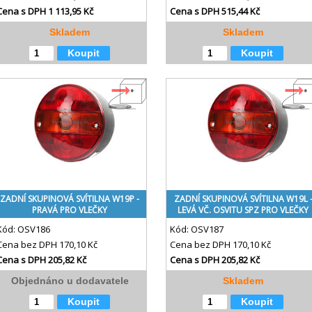
Cena s DPH
1 113,95 Kč
Cena s DPH
515,44 Kč
Skladem
Skladem
Koupit
Koupit
ZADNÍ SKUPINOVÁ SVÍTILNA W19P -
ZADNÍ SKUPINOVÁ SVÍTILNA W19L 
PRAVÁ PRO VLEČKY
LEVÁ VČ. OSVITU SPZ PRO VLEČKY
Kód:
OSV186
Kód:
OSV187
Cena bez DPH
170,10 Kč
Cena bez DPH
170,10 Kč
Cena s DPH
205,82 Kč
Cena s DPH
205,82 Kč
Objednáno u dodavatele
Skladem
Koupit
Koupit