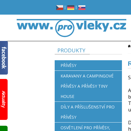
|
|
PRODUKTY
PŘÍVĚSY
KARAVANY A CAMPINGOVÉ
S
PŘÍVĚSY A PŘÍVĚSY TINY
Žádné
A
místo
Aktuality
HOUSE
b
v
garáži?
T
Opravdu
DÍLY A PŘÍSLUŠENSTVÍ PRO
u
žádné?
PŘÍVĚSY
Prohlédněte
D
si
OSVĚTLENÍ PRO PŘÍVĚSY,
h
nový