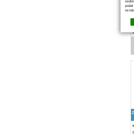
osobn
podat 
na ná
Z