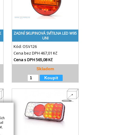
K
ZADNÍ SKUPINOVÁ SVÍTILNA LED W95
UNI
Kód:
OSV126
Cena bez DPH
467,01 Kč
Cena s DPH
565,08 Kč
Skladem
Koupit
jich
kud
t,