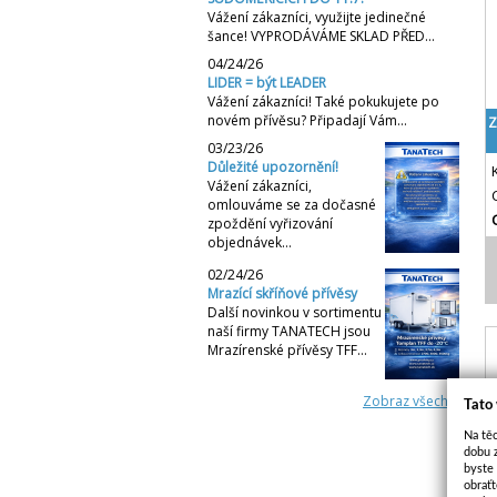
Vážení zákazníci, využijte jedinečné
šance! VYPRODÁVÁME SKLAD PŘED…
04/24/26
LIDER = být LEADER
Vážení zákazníci! Také pokukujete po
novém přívěsu? Připadají Vám…
Z
03/23/26
Důležité upozornění!
Vážení zákazníci,
omlouváme se za dočasné
zpoždění vyřizování
objednávek…
02/24/26
Mrazící skříňové přívěsy
Další novinkou v sortimentu
naší firmy TANATECH jsou
Mrazírenské přívěsy TFF…
Zobraz všechny
Tato
Na těc
dobu 
byste
obraťt