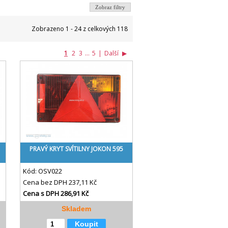
Zobraz filtry
Zobrazeno 1 - 24 z celkových 118
1
2
3
...
5
|
Další
▶
PRAVÝ KRYT SVÍTILNY JOKON 595
Kód:
OSV022
Cena bez DPH
237,11 Kč
Cena s DPH
286,91 Kč
Skladem
Koupit