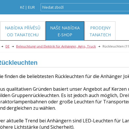
Kč
|
EUR
NABÍDKA PŘÍVĚSŮ
NAŠE NABÍDKA
PRODEJNY
OD TANATECHU
E-SHOP
TANATECH
DE
Beleuchtung und Elektrik für Anhänger, Agro, Truck
Rückleuchten
(11
Rückleuchten
ie finden die beliebtesten Rückleuchten für die Anhänger 
us qualitativen Gründen basiert unser Angebot auf Kerzen 
ilden Gruppenrückleuchten. Es ist jedoch auch möglich, Dr
raktorlampenbahnen oder große Leuchten für Transporter 
nd dergleichen zu wählen.
er aktuelle Trend bei Anhängern sind LED-Leuchten für Lan
öhere Lichtstärke (und Sicherheit).