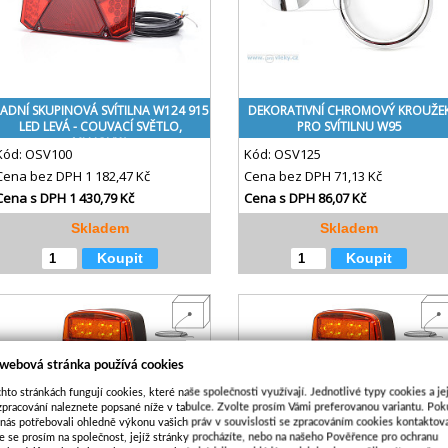
ADNÍ SKUPINOVÁ SVÍTILNA W124 915
DEKORATIVNÍ CHROMOVÝ KROUŽE
LED LEVÁ - COUVACÍ SVĚTLO,
PRO SVÍTILNU W95
MLHOVKA
Kód:
OSV100
Kód:
OSV125
Cena bez DPH
1 182,47 Kč
Cena bez DPH
71,13 Kč
Cena s DPH
1 430,79 Kč
Cena s DPH
86,07 Kč
Skladem
Skladem
Koupit
Koupit
 webová stránka používá cookies
hto stránkách fungují cookies, které naše společnosti využívají. Jednotlivé typy cookies a je
zpracování naleznete popsané níže v tabulce. Zvolte prosím Vámi preferovanou variantu. Po
 nás potřebovali ohledně výkonu vašich práv v souvislosti se zpracováním cookies kontaktova
e se prosím na společnost, jejíž stránky procházíte, nebo na našeho Pověřence pro ochranu