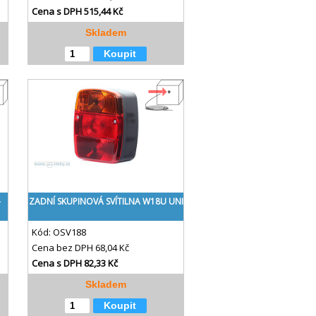
Cena s DPH
515,44 Kč
Skladem
Koupit
-
ZADNÍ SKUPINOVÁ SVÍTILNA W18U UNI
Kód:
OSV188
Cena bez DPH
68,04 Kč
Cena s DPH
82,33 Kč
Skladem
Koupit