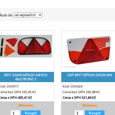
Řadit dle
KRYT ZADNÍ SVÍTILNY ASPOCK
LEVÝ KRYT SVÍTILNY JOKON 830
MULTIPOINT 2
Kód:
OSV017
Kód:
OSV024
Cena bez DPH
335,05 Kč
Cena bez DPH
265,98 Kč
Cena s DPH
405,41 Kč
Cena s DPH
321,84 Kč
Skladem
Skladem
Koupit
Koupit