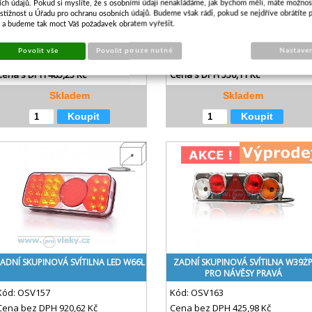
ích údajů. Pokud si myslíte, že s osobními údaji nenakládáme, jak bychom měli, máte možnos
ZADNÍ SKUPINOVÁ SVÍTILNA LED 476
ZADNÍ SKUPINOVÁ SVÍTILNA LED 47
stížnost u Úřadu pro ochranu osobních údajů. Budeme však rádi, pokud se nejdříve obrátíte 
UNI
UNI - OSVIT SPZ
s a budeme tak moct Váš požadavek obratem vyřešit.
Kód:
OSV144
Kód:
OSV145
Povolit vše
Povolit pouze nutné
Nastave
Cena bez DPH
401,03 Kč
Cena bez DPH
454,64 Kč
Cena s DPH
485,25 Kč
Cena s DPH
550,11 Kč
Skladem
Skladem
Koupit
Koupit
ADNÍ SKUPINOVÁ SVÍTILNA LED W66L
ZADNÍ SKUPINOVÁ SVÍTILNA W39Ż
PRO NÁVĚSY PRAVÁ
Kód:
OSV157
Kód:
OSV163
Cena bez DPH
920,62 Kč
Cena bez DPH
425,98 Kč