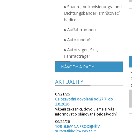
Spann-, Vulkanisierungs- und
Dichtungsbänder, smršťovací
hadice
Auffahrrampen
Autozubehör
Autoträger, Ski-,
Fahrradträger
NÁVODY A RADY
AKTUALITY
07/21/26
Celozávodní dovolená od 27.7. do
2.8.2026
Vážení zákazníci, dovolujeme si Vás
informovat o plánované celozávodní…
06/22/26
10% SLEVY NA PRODEJNĚ V
SUDOMĚŘICÍCH DO 11.7.