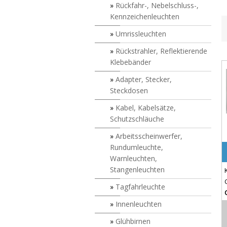
Rückfahr-, Nebelschluss-,
Kennzeichenleuchten
Umrissleuchten
Rückstrahler, Reflektierende
Klebebänder
Adapter, Stecker,
Steckdosen
Kabel, Kabelsätze,
Schutzschläuche
Arbeitsscheinwerfer,
Rundumleuchte,
Warnleuchten,
Stangenleuchten
Tagfahrleuchte
Innenleuchten
Glühbirnen