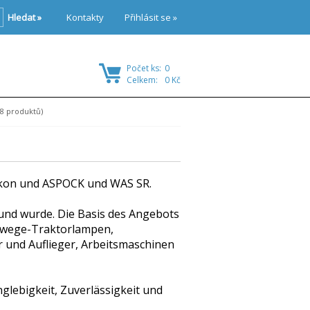
Hledat »
Kontakty
Přihlásit se »
Počet ks:
0
Celkem:
0 Kč
8 produktů)
Jokon und ASPOCK und WAS SR.
und wurde. Die Basis des Angebots
eiwege-Traktorlampen,
und Auflieger, Arbeitsmaschinen
glebigkeit, Zuverlässigkeit und