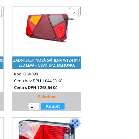
20
ZADNÍ SKUPINOVÁ SVÍTILNA W124 917
LED LEVÁ - OSVIT SPZ, MLHOVKA
Kód:
OSV098
Cena bez DPH
1 044,33 Kč
Cena s DPH
1 263,64 Kč
Skladem
Koupit