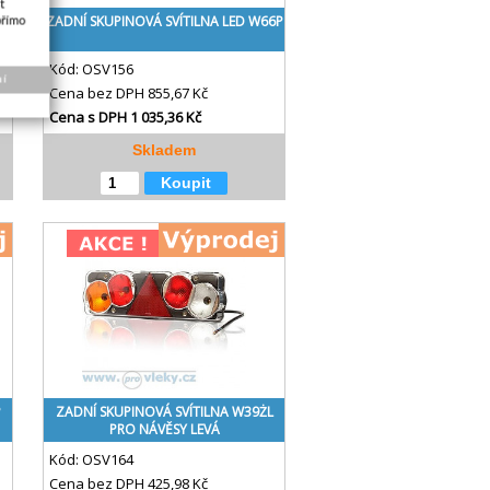
t
5
ZADNÍ SKUPINOVÁ SVÍTILNA LED W66P
přímo
Kód:
OSV156
ní
Cena bez DPH
855,67 Kč
Cena s DPH
1 035,36 Kč
Skladem
Koupit
P
ZADNÍ SKUPINOVÁ SVÍTILNA W39ŻL
PRO NÁVĚSY LEVÁ
Kód:
OSV164
Cena bez DPH
425,98 Kč