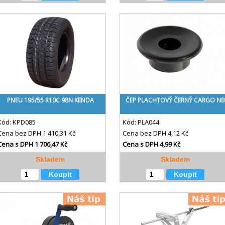
PNEU 195/55 R10C 98N KENDA
ČEP PLACHTOVÝ ČERNÝ CARGO NB
Kód:
KPD085
Kód:
PLA044
Cena bez DPH
1 410,31 Kč
Cena bez DPH
4,12 Kč
Cena s DPH
1 706,47 Kč
Cena s DPH
4,99 Kč
Skladem
Skladem
Koupit
Koupit