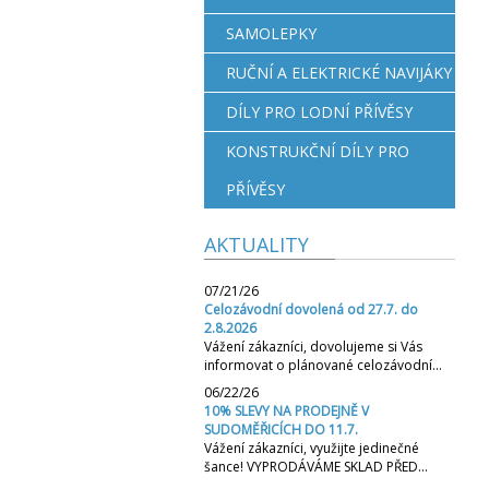
SAMOLEPKY
RUČNÍ A ELEKTRICKÉ NAVIJÁKY
DÍLY PRO LODNÍ PŘÍVĚSY
KONSTRUKČNÍ DÍLY PRO
PŘÍVĚSY
AKTUALITY
07/21/26
Celozávodní dovolená od 27.7. do
2.8.2026
Vážení zákazníci, dovolujeme si Vás
informovat o plánované celozávodní…
06/22/26
10% SLEVY NA PRODEJNĚ V
SUDOMĚŘICÍCH DO 11.7.
Vážení zákazníci, využijte jedinečné
šance! VYPRODÁVÁME SKLAD PŘED…