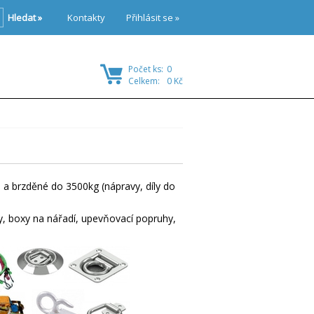
Hledat »
Kontakty
Přihlásit se »
Počet ks:
0
Celkem:
0 Kč
a brzděné do 3500kg (nápravy, díly do
ny, boxy na nářadí, upevňovací popruhy,