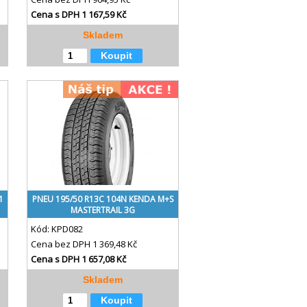
Cena s DPH
1 167,59 Kč
Skladem
Koupit
1
PNEU 195/50 R13C 104N KENDA M+S
MASTERTRAIL 3G
Kód:
KPD082
Cena bez DPH
1 369,48 Kč
Cena s DPH
1 657,08 Kč
Skladem
Koupit