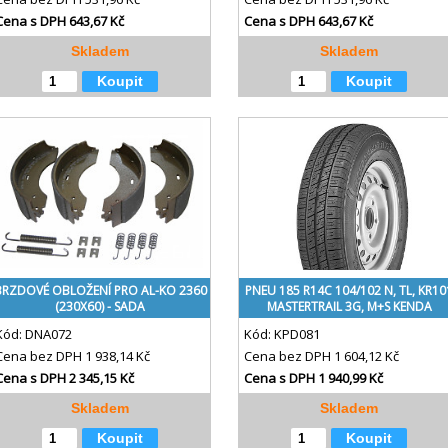
Cena s DPH
643,67 Kč
Cena s DPH
643,67 Kč
Skladem
Skladem
Koupit
Koupit
BRZDOVÉ OBLOŽENÍ PRO AL-KO 2360
PNEU 185 R14C 104/102 N, TL, KR10
(230X60) - SADA
MASTERTRAIL 3G, M+S KENDA
Kód:
DNA072
Kód:
KPD081
Cena bez DPH
1 938,14 Kč
Cena bez DPH
1 604,12 Kč
Cena s DPH
2 345,15 Kč
Cena s DPH
1 940,99 Kč
Skladem
Skladem
Koupit
Koupit