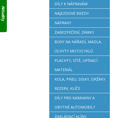
AKTUÁLNĚ
skládací
DÍLY K NÁPRAVÁM
10%
francouzský
Aktuality
přívěs
SLEVY
NÁJEZDOVÉ BRZDY
Click
NA
Up!
!!
SKLADOVÉ
NÁPRAVY
PŘÍVĚSY
V
ZABEZPEČENÍ, ZÁMKY
SUDOMĚŘICÍCH
BOXY NA NÁŘADÍ, MADLA,
PŘÍMO
S
ÚCHYTY MOTOCYKLŮ
ODBĚREM
ZDE
.
PLACHTY, SÍTĚ, UPÍNACÍ
PLATÍ
DO
MATERIÁL
VYPRODÁNÍ
ZASOB!!!
KOLA, PNEU, DISKY, DRŽÁKY
KONTAKTUJTE
SE
REZERV, KLÍČE
O
MODELECH
DÍLY PRO KARAVANY A
PŘÍMO
OBYTNÉ AUTOMOBILY
NA
PRODEJNĚ!
ZAKLÁDACÍ KLÍNY