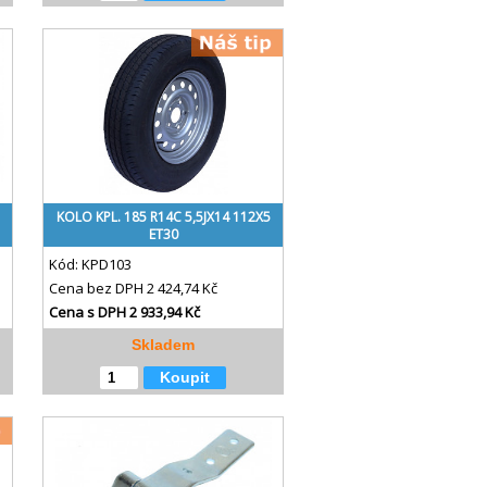
KOLO KPL. 185 R14C 5,5JX14 112X5
ET30
Kód:
KPD103
Cena bez DPH
2 424,74 Kč
Cena s DPH
2 933,94 Kč
Skladem
Koupit