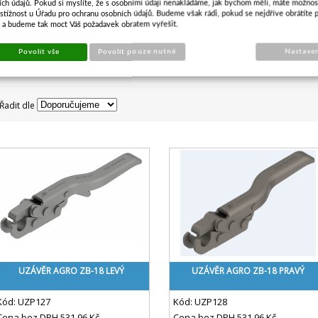
ích údajů. Pokud si myslíte, že s osobními údaji nenakládáme, jak bychom měli, máte možnos
stížnost u Úřadu pro ochranu osobních údajů. Budeme však rádi, pokud se nejdříve obrátíte 
s a budeme tak moct Váš požadavek obratem vyřešit.
DÍLY PRO LODNÍ PŘÍVĚSY
KO
Povolit vše
Povolit pouze nutné
Nastave
Řadit dle
UZÁVĚR AGRO ZB-18 LEVÝ
UZÁVĚR AGRO ZB-18 PRAVÝ
Kód:
UZP127
Kód:
UZP128
Cena bez DPH
531,96 Kč
Cena bez DPH
531,96 Kč