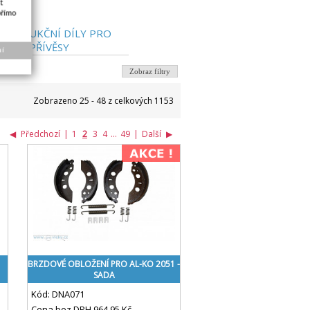
t
přímo
NSTRUKČNÍ DÍLY PRO
PŘÍVĚSY
ní
Zobraz filtry
Zobrazeno 25 - 48 z celkových 1153
◀
Předchozí
|
1
2
3
4
...
49
|
Další
▶
BRZDOVÉ OBLOŽENÍ PRO AL-KO 2051 -
SADA
Kód:
DNA071
Cena bez DPH
964,95 Kč