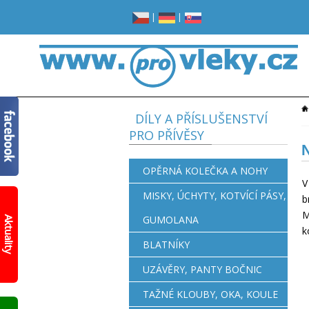
|
|
DÍLY A PŘÍSLUŠENSTVÍ
PRO PŘÍVĚSY
N
OPĚRNÁ KOLEČKA A NOHY
V
MISKY, ÚCHYTY, KOTVÍCÍ PÁSY,
b
Žádné
M
místo
GUMOLANA
Aktuality
v
k
garáži?
BLATNÍKY
Opravdu
žádné?
UZÁVĚRY, PANTY BOČNIC
Prohlédněte
si
TAŽNÉ KLOUBY, OKA, KOULE
nový