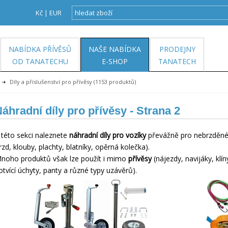
Kč
|
EUR
NABÍDKA PŘÍVĚSŮ
NAŠE NABÍDKA
PRODEJNY
OD TANATECHU
E-SHOP
TANATECH
Díly a příslušenství pro přívěsy
(1153 produktů)
áhradní díly pro přívěsy
- Strana 2
 této sekci naleznete
náhradní díly pro vozíky
převážně pro nebrzděné 
rzd, klouby, plachty, blatníky, opěrná kolečka).
noho produktů však lze použít i mimo
přívěsy
(nájezdy, navijáky, klí
otvící úchyty, panty a různé typy uzávěrů).