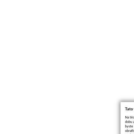
Tato
Na těc
dobu 
byste
obraťt