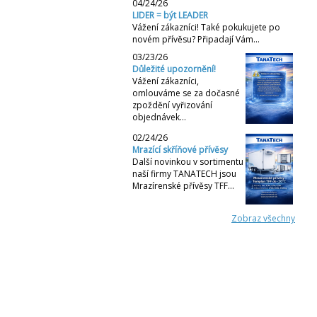
04/24/26
LIDER = být LEADER
Vážení zákazníci! Také pokukujete po
novém přívěsu? Připadají Vám…
03/23/26
Důležité upozornění!
Vážení zákazníci,
omlouváme se za dočasné
zpoždění vyřizování
objednávek…
02/24/26
Mrazící skříňové přívěsy
Další novinkou v sortimentu
naší firmy TANATECH jsou
Mrazírenské přívěsy TFF…
Zobraz všechny