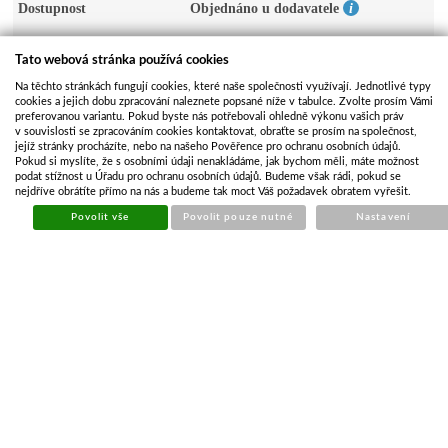
Dostupnost
Objednáno u dodavatele
Cena
2 126,86 Kč
Tato webová stránka používá cookies
1 757,73 Kč bez DPH
Na těchto stránkách fungují cookies, které naše společnosti využívají. Jednotlivé typy
cookies a jejich dobu zpracování naleznete popsané níže v tabulce. Zvolte prosím Vámi
preferovanou variantu. Pokud byste nás potřebovali ohledně výkonu vašich práv
KOUPIT
Počet kusů
v souvislosti se zpracováním cookies kontaktovat, obraťte se prosím na společnost,
jejíž stránky procházíte, nebo na našeho Pověřence pro ochranu osobních údajů.
Pokud si myslíte, že s osobními údaji nenakládáme, jak bychom měli, máte možnost
Doplňkové zboží
podat stížnost u Úřadu pro ochranu osobních údajů. Budeme však rádi, pokud se
nejdříve obrátíte přímo na nás a budeme tak moct Váš požadavek obratem vyřešit.
Koupit
Název
Cena
Dostupnost
Povolit vše
Povolit pouze nutné
Nastavení
Adaptérový
rám pro
623,71 Kč
Skladem
střešní okno
280x280 mm
POPIS ZBOŽÍ
ZÁSOBY NA POBOČKÁCH
Střešní okno / poklop Turbo 280 je vyroben z vysoce kvalitních
materiálů a je odolný vůči UV záření. Střešní poklop je vybaven