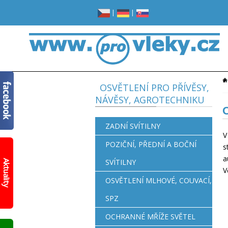
|
|
OSVĚTLENÍ PRO PŘÍVĚSY,
NÁVĚSY, AGROTECHNIKU
O
ZADNÍ SVÍTILNY
V
POZIČNÍ, PŘEDNÍ A BOČNÍ
s
Žádné
a
místo
SVÍTILNY
Aktuality
v
V
garáži?
OSVĚTLENÍ MLHOVÉ, COUVACÍ,
Opravdu
žádné?
SPZ
Prohlédněte
si
OCHRANNÉ MŘÍŽE SVĚTEL
nový