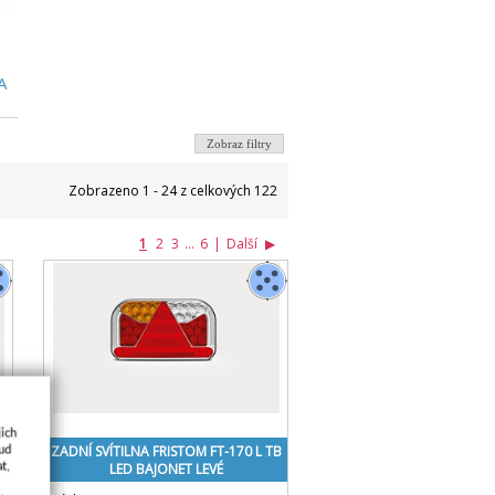
A
Zobraz filtry
Zobrazeno 1 - 24 z celkových 122
1
2
3
...
6
|
Další
▶
jich
M
ZADNÍ SVÍTILNA FRISTOM FT-170 L TB
kud
t,
LED BAJONET LEVÉ