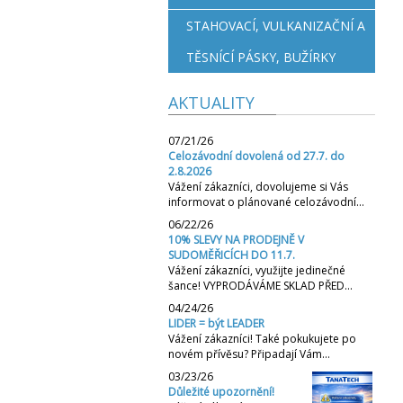
STAHOVACÍ, VULKANIZAČNÍ A
TĚSNÍCÍ PÁSKY, BUŽÍRKY
AKTUALITY
07/21/26
Celozávodní dovolená od 27.7. do
2.8.2026
Vážení zákazníci, dovolujeme si Vás
informovat o plánované celozávodní…
06/22/26
10% SLEVY NA PRODEJNĚ V
SUDOMĚŘICÍCH DO 11.7.
Vážení zákazníci, využijte jedinečné
šance! VYPRODÁVÁME SKLAD PŘED…
04/24/26
LIDER = být LEADER
Vážení zákazníci! Také pokukujete po
novém přívěsu? Připadají Vám…
03/23/26
Důležité upozornění!