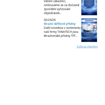
Vážení zákazníci,
omlouváme se za dočasné
zpoždění vyřizování
objednávek…
02/24/26
Mrazící skříňové přívěsy
Další novinkou v sortimentu
naší firmy TANATECH jsou
Mrazírenské přívěsy TFF…
Zobraz všechny