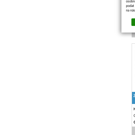
osobn
podat 
na ná
Z