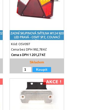
22
ZADNÍ SKUPINOVÁ SVÍTILNA W124 920
LED PRAVÁ - OSVIT SPZ, COUVACÍ
SVĚTLO
Kód:
OSV097
Cena bez DPH
992,78 Kč
Cena s DPH
1 201,27 Kč
Skladem
Koupit