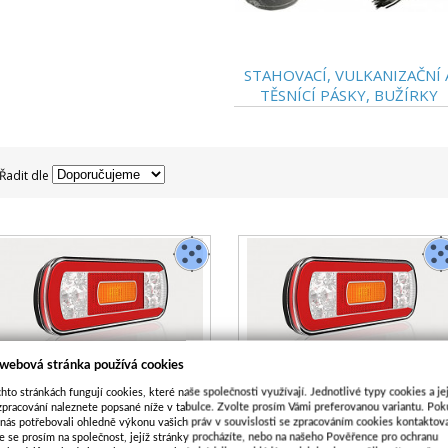
STAHOVACÍ, VULKANIZAČNÍ 
TĚSNÍCÍ PÁSKY, BUŽÍRKY
Řadit dle
 webová stránka používá cookies
hto stránkách fungují cookies, které naše společnosti využívají. Jednotlivé typy cookies a je
ZADNÍ SVÍTILNA FRISTOM FT-130 COF
ZADNÍ SVÍTILNA FRISTOM FT-130 P
zpracování naleznete popsané níže v tabulce. Zvolte prosím Vámi preferovanou variantu. Po
 nás potřebovali ohledně výkonu vašich práv v souvislosti se zpracováním cookies kontaktova
LED BAJONET PRAVÁ OSV SPZ
LED BAJONET LEVÁ OSV SPZ
e se prosím na společnost, jejíž stránky procházíte, nebo na našeho Pověřence pro ochranu