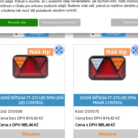
Kód:
OSV527
Kód:
OSV502
ích údajů. Pokud si myslíte, že s osobními údaji nenakládáme, jak bychom měli, máte možnos
stížnost u Úřadu pro ochranu osobních údajů. Budeme však rádi, pokud se nejdříve obrátíte 
Cena bez DPH
912,37 Kč
Cena bez DPH
912,37 Kč
s a budeme tak moct Váš požadavek obratem vyřešit.
Cena s DPH
1 103,97 Kč
Cena s DPH
1 103,97 Kč
Povolit vše
Povolit pouze nutné
Nastave
Skladem
Skladem
Koupit
Koupit
ADNÍ SVÍTILNA FT-270 LED 5PIN LEVÁ
ZADNÍ SVÍTILNA FT-270 LED 5PIN
LED CONTROL
PRAVÁ CONTROL
Kód:
OSV569
Kód:
OSV570
Cena bez DPH
814,43 Kč
Cena bez DPH
814,43 Kč
Cena s DPH
985,46 Kč
Cena s DPH
985,46 Kč
Skladem
Skladem