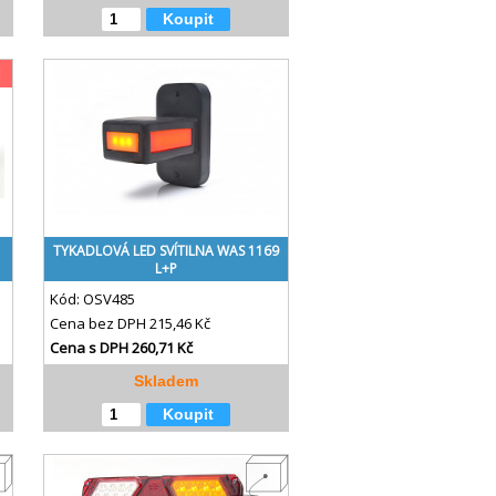
Koupit
TYKADLOVÁ LED SVÍTILNA WAS 1169
L+P
Kód:
OSV485
Cena bez DPH
215,46 Kč
Cena s DPH
260,71 Kč
Skladem
Koupit