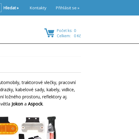
Hledat »
Kontakty
Přihlásit se »
Počet ks:
0
Celkem:
0 Kč
utomobily, traktorové vlečky, pracovní
odrazky, kabelové sady, kabely, vidlice,
ní ložného prostoru, reflektory aj.
světla
Jokon
a
Aspock
.