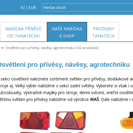
Kč
|
EUR
NABÍDKA PŘÍVĚSŮ
NAŠE NABÍDKA
PRODEJNY
OD TANATECHU
E-SHOP
TANATECH
Osvětlení pro přívěsy, návěsy, agrotechniku
(122 produktů)
světlení pro přívěsy, návěsy, agrotechniku
 sekci osvětlení naleznete sortiment svítilen pro přívěsy, dodávkové a
troje aj. Velký výběr nabízíme v sekci zadní svítilny. Vyberete si však i 
utozásuvky, výstražné majáky pro stroje, denní svícení, vnitřní osvětle
ětšinu svítilen pro přívěsy nabízíme od výrobce
WAŚ
. Dále nabízíme i 