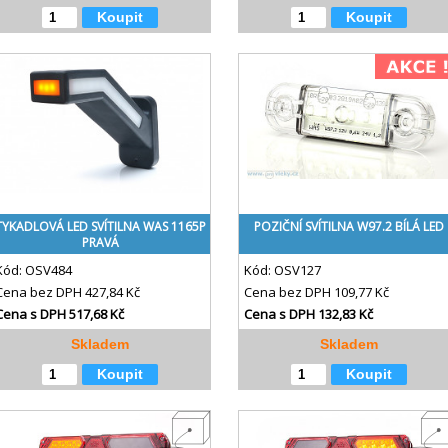
Koupit
Koupit
TYKADLOVÁ LED SVÍTILNA WAS 1165P
POZIČNÍ SVÍTILNA W97.2 BÍLÁ LED
PRAVÁ
Kód:
OSV484
Kód:
OSV127
Cena bez DPH
427,84 Kč
Cena bez DPH
109,77 Kč
Cena s DPH
517,68 Kč
Cena s DPH
132,83 Kč
Skladem
Skladem
Koupit
Koupit