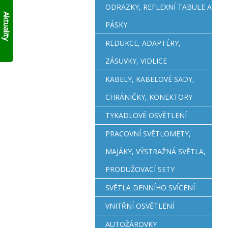
AKTUÁLNĚ
skládací
ODRAZKY, REFLEXNÍ TABULE A
10%
francouzský
Aktuality
přívěs
SLEVY
PÁSKY
Click
NA
Up!
!!
SKLADOVÉ
REDUKCE, ADAPTÉRY,
PŘÍVĚSY
ZÁSUVKY, VIDLICE
V
SUDOMĚŘICÍCH
KABELY, KABELOVÉ SADY,
PŘÍMO
S
CHRÁNIČKY, KONEKTORY
ODBĚREM
ZDE
.
TYKADLOVÉ OSVĚTLENÍ
PLATÍ
DO
PRACOVNÍ SVĚTLOMETY,
VYPRODÁNÍ
ZASOB!!!
MAJÁKY, VÝSTRAŽNÁ SVĚTLA,
KONTAKTUJTE
SE
PRODUŽOVACÍ SETY
O
SVĚTLA DENNÍHO SVÍCENÍ
MODELECH
PŘÍMO
VNITŘNÍ OSVĚTLENÍ
NA
PRODEJNĚ!
AUTOŽÁROVKY