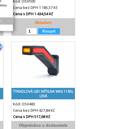
Kód:
OSV500
t
přímo
Cena bez DPH
1 185,57 Kč
Cena s DPH
1 434,54 Kč
ní
Skladem
Koupit
TYKADLOVÁ LED SVÍTILNA WAS 1165L
LEVÁ
Kód:
OSV483
Cena bez DPH
427,84 Kč
Cena s DPH
517,68 Kč
Objednáno u dodavatele