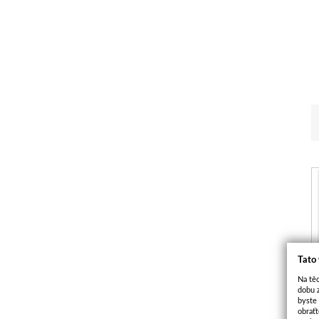
Tato
Na těc
dobu 
byste
obraťt