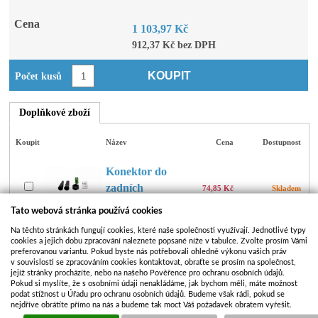
Cena
1 103,97 Kč
912,37 Kč bez DPH
KOUPIT
Počet kusů
Doplňkové zboží
Koupit
Název
Cena
Dostupnost
Konektor do
zadních
74,85 Kč
Skladem
svítilen 5pin
Tato webová stránka používá cookies
Na těchto stránkách fungují cookies, které naše společnosti využívají. Jednotlivé typy
Zadní svítilna
cookies a jejich dobu zpracování naleznete popsané níže v tabulce. Zvolte prosím Vámi
Fristom FT-
preferovanou variantu. Pokud byste nás potřebovali ohledně výkonu vašich práv
v souvislosti se zpracováním cookies kontaktovat, obraťte se prosím na společnost,
130 COF
jejíž stránky procházíte, nebo na našeho Pověřence pro ochranu osobních údajů.
1 103,97 Kč
Skladem
LED bajonet
Pokud si myslíte, že s osobními údaji nenakládáme, jak bychom měli, máte možnost
podat stížnost u Úřadu pro ochranu osobních údajů. Budeme však rádi, pokud se
PRAVÁ osv
nejdříve obrátíte přímo na nás a budeme tak moct Váš požadavek obratem vyřešit.
SPZ