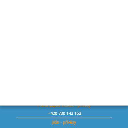
Svitavy
+420 724 205 179
Sklad Budišov - náhradní díly
+420 773 881 594
Nové Dvory u K. Hory - přívěsy
+420 737 564 254
Drhovle u Písku - přívěsy
+420 727 845 806
Bystřice p. Host. - přívěsy
+420 739 776 956
Staňkovice u Žatce - přívěsy
+420 731 241 806
Praha západ Vestec - přívěsy
+420 730 143 153
Jičín - přívěsy