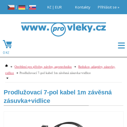
|
|
Kč
|
EUR
Kontakty
Přihlásit se »
0 Kč
Osvětlení pro přívěsy, návěsy, agrotechniku
Redukce, adaptéry, zásuvky,
vidlice
Prodlužovací 7-pol kabel 1m závěsná zásuvka+vidlice
Prodlužovací 7-pol kabel 1m závěsná
zásuvka+vidlice