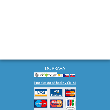
Znojmo - přívěsy
+420 604 493 863
Mělník
+420 727 949 111
Ostrava
+420 602 544 366
DOPRAVA
Expedice do 48 hodin v ČR i SR