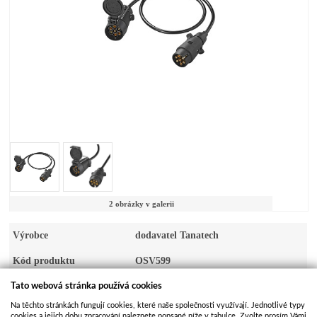
2 obrázky v galerii
Výrobce
dodavatel Tanatech
Kód produktu
OSV599
Dostupnost
Skladem
Tato webová stránka používá cookies
Na těchto stránkách fungují cookies, které naše společnosti využívají. Jednotlivé typy
Kusů na skladě
>10
cookies a jejich dobu zpracování naleznete popsané níže v tabulce. Zvolte prosím Vámi