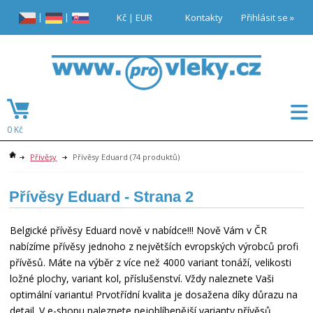
|
|
Kč
|
EUR
Kontakty
Přihlásit se »
0 Kč
Přívěsy
Přívěsy Eduard
(74 produktů)
Přívěsy Eduard
- Strana 2
Belgické přívěsy Eduard nově v nabídce!!! Nově Vám v ČR
nabízíme přívěsy jednoho z největších evropských výrobců profi
přívěsů. Máte na výběr z více než 4000 variant tonáží, velikosti
ložné plochy, variant kol, příslušenství. Vždy naleznete Vaši
optimální variantu! Prvotřídní kvalita je dosažena díky důrazu na
detail. V e-shopu naleznete nejoblíbenější varianty přívěsů.