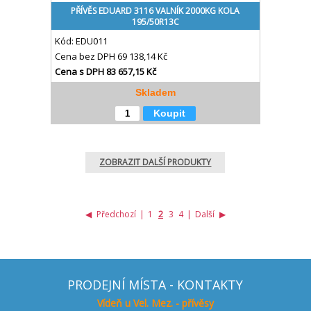
PŘÍVĚS EDUARD 3116 VALNÍK 2000KG KOLA
195/50R13C
Kód:
EDU011
Cena bez DPH
69 138,14 Kč
Cena s DPH
83 657,15 Kč
Skladem
Koupit
ZOBRAZIT DALŠÍ PRODUKTY
◀
Předchozí
|
1
2
3
4
|
Další
▶
PRODEJNÍ MÍSTA - KONTAKTY
Vídeň u Vel. Mez. - přívěsy