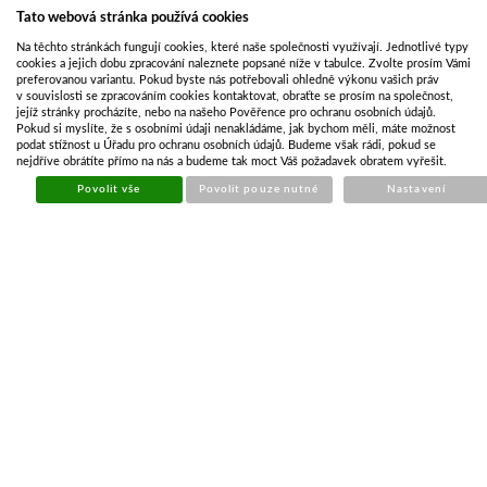
Tato webová stránka používá cookies
PŘÍVĚS EDUARD 2615 1-STRANNÝ SKLÁPĚČ 1500KG
Na těchto stránkách fungují cookies, které naše společnosti využívají. Jednotlivé typy
KOLA R13 VČ. NÁJEZDŮ
cookies a jejich dobu zpracování naleznete popsané níže v tabulce. Zvolte prosím Vámi
preferovanou variantu. Pokud byste nás potřebovali ohledně výkonu vašich práv
Kód:
EDU219
v souvislosti se zpracováním cookies kontaktovat, obraťte se prosím na společnost,
jejíž stránky procházíte, nebo na našeho Pověřence pro ochranu osobních údajů.
Cena bez DPH
81 360,82 Kč
Pokud si myslíte, že s osobními údaji nenakládáme, jak bychom měli, máte možnost
Cena s DPH
98 446,60 Kč
podat stížnost u Úřadu pro ochranu osobních údajů. Budeme však rádi, pokud se
nejdříve obrátíte přímo na nás a budeme tak moct Váš požadavek obratem vyřešit.
Skladem
Povolit vše
Povolit pouze nutné
Nastavení
Koupit
PŘÍVĚS EDUARD 2615 1-STRANNÝ SKLÁPĚČ B30
2700KG 63CM KOMBI HYDRAULIKA
Kód:
EDU051