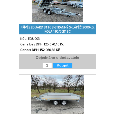
PŘÍVĚS EDUARD 3116 3-STRANNÝ SKLÁPĚČ 3000KG,
KOLA 195/50R13C
Kód:
EDU003
Cena bez DPH
125 670,10 Kč
Cena s DPH
152 060,82 Kč
Objednáno u dodavatele
Koupit