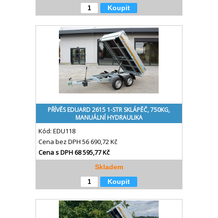
Koupit
PŘÍVĚS EDUARD 2615 1-STR SKLÁPĚČ, 750KG,
MANUÁLNÍ HYDRAULIKA
Kód:
EDU118
Cena bez DPH
56 690,72 Kč
Cena s DPH
68 595,77 Kč
Skladem
Koupit