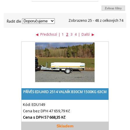
Zobraz filtry
Zobrazeno 25 - 48 z celkových 74
Řadit dle
◀
Předchozí
|
1
2
3
4
|
Další
▶
PŘÍVĚS EDUARD 2514 VALNÍK B30CM 1500KG 63CM
Kód:
EDU149
Cena bez DPH
47 659,79 Kč
Cena s DPH
57 668,35 Kč
Skladem