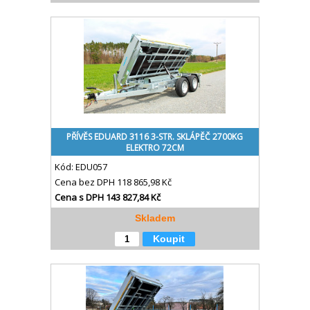
PŘÍVĚS EDUARD 3116 3-STR. SKLÁPĚČ 2700KG
ELEKTRO 72CM
Kód:
EDU057
Cena bez DPH
118 865,98 Kč
Cena s DPH
143 827,84 Kč
Skladem
Koupit