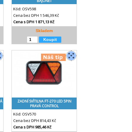
BAJONET
Kód:
OSV598
Cena bez DPH
1 546,39 Kč
Cena s DPH
1 871,13 Kč
Skladem
Koupit
VÁ
ZADNÍ SVÍTILNA FT-270 LED 5PIN
PRAVÁ CONTROL
Kód:
OSV570
Cena bez DPH
814,43 Kč
Cena s DPH
985,46 Kč