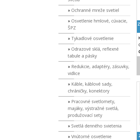
Ochranné mreže svetiel
Osvetlenie hmlové, cúvacie,
Z
ŠPZ
Tykadlové osvetlenie
Odrazové sklá, reflexné
tabule a pásky
Redukcie, adaptéry, zásuvky,
vidlice
Káble, káblové sady,
chráničky, konektory
Pracovné svetlomety,
majáky, výstražné svetlá,
produžovací sety
Svetlá denného svietenia
Vnútorné osvetlenie