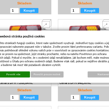
Skladem
Skladem
Koupit
Koupit
 webová stránka používá cookies
hto stránkách fungují cookies, které naše společnosti využívají. Jednotlivé typy cookies a je
zpracování naleznete popsané níže v tabulce. Zvolte prosím Vámi preferovanou variantu. Po
 nás potřebovali ohledně výkonu vašich práv v souvislosti se zpracováním cookies kontaktova
e se prosím na společnost, jejíž stránky procházíte, nebo na našeho Pověřence pro ochranu
ích údajů. Pokud si myslíte, že s osobními údaji nenakládáme, jak bychom měli, máte možnos
ADNÍ SKUPINOVÁ SVÍTILNA W124 917
ZADNÍ SKUPINOVÁ SVÍTILNA W124 9
stížnost u Úřadu pro ochranu osobních údajů. Budeme však rádi, pokud se nejdříve obrátíte 
LED LEVÁ - OSVIT SPZ, MLHOVKA
LED PRAVÁ - OSVIT SPZ
s a budeme tak moct Váš požadavek obratem vyřešit.
Kód:
OSV098
Kód:
OSV096
Povolit vše
Povolit pouze nutné
Nastave
Cena bez DPH
1 044,33 Kč
Cena bez DPH
777,32 Kč
Cena s DPH
1 263,64 Kč
Cena s DPH
940,56 Kč
Skladem
Skladem
Koupit
Koupit