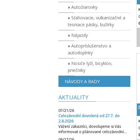
Autožiarovky
Sťahovacie, vulkanizačné a
tesniace pásky, bužírky
Nájazdy
Autopríslušenstvo a
autodoplnky
Nosiče lyží, bicyklov,
priečniky
NÁVODY A RADY
AKTUALITY
Z
07/21/26
Celozávodní dovolená od 27.7. do
2.8.2026
Vážení zákazníci, dovolujeme si Vás
informovat o plánované celozávodní…
06/22/26