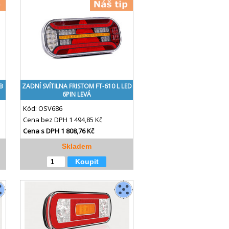
B
ZADNÍ SVÍTILNA FRISTOM FT-610 L LED
6PIN LEVÁ
Kód:
OSV686
Cena bez DPH
1 494,85 Kč
Cena s DPH
1 808,76 Kč
Skladem
Koupit