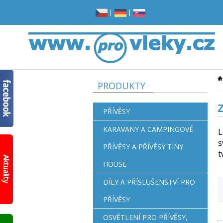
|
|
PRODUKTY
Z
PŘÍVĚSY
KARAVANY A CAMPINGOVÉ
L
s
PŘÍVĚSY A PŘÍVĚSY TINY
Žádné
t
místo
Aktuality
HOUSE
v
garáži?
Opravdu
DÍLY A PŘÍSLUŠENSTVÍ PRO
žádné?
PŘÍVĚSY
Prohlédněte
si
OSVĚTLENÍ PRO PŘÍVĚSY,
nový