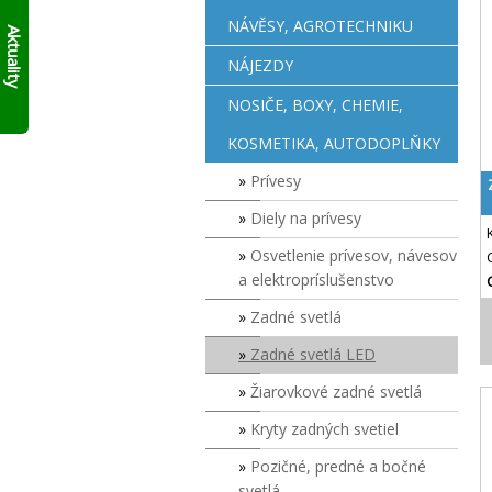
AKTUÁLNĚ
skládací
NÁVĚSY, AGROTECHNIKU
10%
francouzský
Aktuality
přívěs
SLEVY
NÁJEZDY
Click
NA
Up!
!!
SKLADOVÉ
NOSIČE, BOXY, CHEMIE,
PŘÍVĚSY
V
KOSMETIKA, AUTODOPLŇKY
SUDOMĚŘICÍCH
PŘÍMO
Prívesy
S
ODBĚREM
Diely na prívesy
ZDE
.
Osvetlenie prívesov, návesov
PLATÍ
a elektropríslušenstvo
DO
VYPRODÁNÍ
Zadné svetlá
ZASOB!!!
KONTAKTUJTE
Zadné svetlá LED
SE
O
Žiarovkové zadné svetlá
MODELECH
PŘÍMO
Kryty zadných svetiel
NA
Pozičné, predné a bočné
PRODEJNĚ!
svetlá