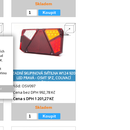
Skladem
Koupit
jich
kud
t,
t
22
ZADNÍ SKUPINOVÁ SVÍTILNA W124 920
přímo
LED PRAVÁ - OSVIT SPZ, COUVACÍ
SVĚTLO
Kód:
OSV097
ní
Cena bez DPH
992,78 Kč
Cena s DPH
1 201,27 Kč
Skladem
Koupit