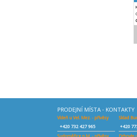
PRODEJNÍ MÍSTA - KONTAKTY
Vídeň u Vel. Mez. - přívěsy
Sklad Bud
+420
732 427 965
+420 77
Sudoměřice n.M. - přívěsy
Drhovle u