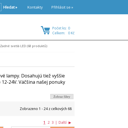
Hledat »
Kontakty
Přihlásit se »
Počet ks:
0
Celkem:
0 Kč
Zadné svetlá LED
(68 produktů)
ové lampy. Dosahujú tiež vyššie
e 12-24V. Väčšina našej ponuky
Zobraz filtry
Zobrazeno 1 - 24 z celkových 68
1
2
3
|
Další
▶