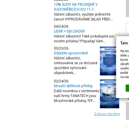
10% SLEVY NA PRODEJNĚ V
SUDOMĚŘICÍCH DO 11.7.
Vážení zákazníci, využijte jedinečné
šance! VYPRODÁVÁME SKLAD PŘED…
04/24/26
LIDER = být LEADER
Vážení zákazníci! Také pokukujete po
novém přívěsu? Připadají Vám…
Tato
03/23/26
Na těc
Důležité upozornění!
dobu 
Vážení zákazníci,
byste
omlouváme se za dočasné
obraťt
zpoždění vyřizování
osobn
objednávek…
Z
podat 
na ná
02/24/26
Mrazící skříňové přívěsy
Další novinkou v sortimentu
naší firmy TANATECH jsou
Mrazírenské přívěsy TFF…
Zobraz všechny