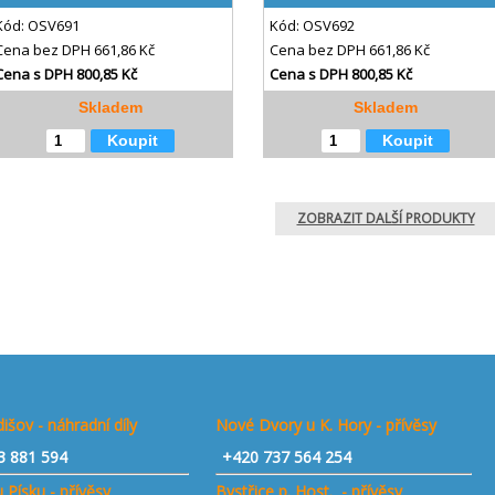
Kód:
OSV691
Kód:
OSV692
Cena bez DPH
661,86 Kč
Cena bez DPH
661,86 Kč
Cena s DPH
800,85 Kč
Cena s DPH
800,85 Kč
Skladem
Skladem
Koupit
Koupit
ZOBRAZIT DALŠÍ PRODUKTY
išov - náhradní díly
Nové Dvory u K. Hory - přívěsy
3 881 594
+420 737 564 254
 Písku - přívěsy
Bystřice p. Host. - přívěsy