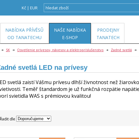
Kč
|
EUR
NABÍDKA PŘÍVĚSŮ
NAŠE NABÍDKA
PRODEJNY
OD TANATECHU
E-SHOP
TANATECH
SK
Osvetlenie prívesov, návesov a elektropríslušenstvo
Zadné svetlá
adné svetlá LED na prívesy
ED svetlá zaistí Vášmu prívesu dlhší živnotnost než žiarovk
vietivosti. Teměř štandardom je už funkčná rozpätie napäti
vorí svietidla WAS s prémiovou kvalitou!
Řadit dle