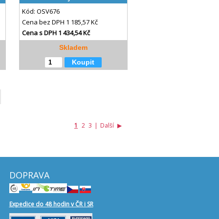
Kód:
OSV676
Cena bez DPH
1 185,57 Kč
Cena s DPH
1 434,54 Kč
Skladem
Koupit
1
2
3
|
Další
▶
DOPRAVA
Expedice do 48 hodin v ČR i SR