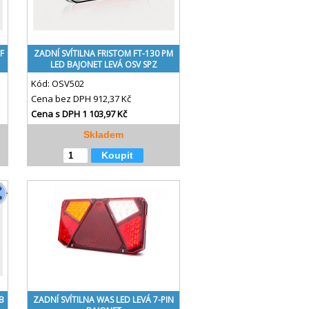
F
ZADNÍ SVÍTILNA FRISTOM FT-130 PM
LED BAJONET LEVÁ OSV SPZ
Kód:
OSV502
Cena bez DPH
912,37 Kč
Cena s DPH
1 103,97 Kč
Skladem
Koupit
B
ZADNÍ SVÍTILNA WAS LED LEVÁ 7-PIN