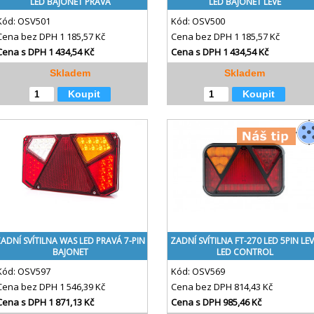
LED BAJONET PRAVÁ
LED BAJONET LEVÉ
Kód:
OSV501
Kód:
OSV500
Cena bez DPH
1 185,57 Kč
Cena bez DPH
1 185,57 Kč
Cena s DPH
1 434,54 Kč
Cena s DPH
1 434,54 Kč
Skladem
Skladem
Koupit
Koupit
ADNÍ SVÍTILNA WAS LED PRAVÁ 7-PIN
ZADNÍ SVÍTILNA FT-270 LED 5PIN LE
BAJONET
LED CONTROL
Kód:
OSV597
Kód:
OSV569
Cena bez DPH
1 546,39 Kč
Cena bez DPH
814,43 Kč
Cena s DPH
1 871,13 Kč
Cena s DPH
985,46 Kč