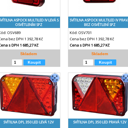
SVÍTILNA ASPOCK MULTILED IV LEVÁ S
SVÍTILNA ASPOCK MULTILED IV PRAV
OSVĚTLENÍM SPZ
BEZ OSVĚTLENÍ SPZ
Kód:
OSV689
Kód:
OSV701
Cena bez DPH
1 392,78 Kč
Cena bez DPH
1 392,78 Kč
Cena s DPH
1 685,27 Kč
Cena s DPH
1 685,27 Kč
Skladem
Skladem
Koupit
Koupit
SVÍTILNA DPL 350 LED LEVÁ 12V
SVÍTILNA DPL 350 LED PRAVÁ 12V