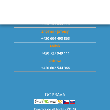
Praha západ Vestec - přívěsy
+420 730 143 153
Jičín - přívěsy
+420 734 653 775
Znojmo - přívěsy
+420 604 493 863
Mělník
+420 727 949 111
Ostrava
+420 602 544 366
DOPRAVA
Expedice do 48 hodin v ČR i SR