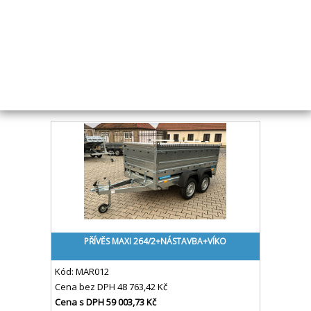
Kód:
MAR247
Cena bez DPH
36 823,01 Kč
Cena s DPH
44 555,85 Kč
Skladem
Koupit
PŘÍVĚS MAXI 264/2+NÁSTAVBA+VÍKO
Kód:
MAR012
Cena bez DPH
48 763,42 Kč
Cena s DPH
59 003,73 Kč