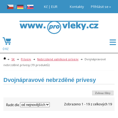
|
|
Kč
|
EUR
Kontakty
Přihlásit se »
0 Kč
SK
Prívesy
Nebrzdené valníkové prívesy
Dvojnápravové
nebrzděné prívesy
(19 produktů)
Dvojnápravové nebrzděné prívesy
Zobraz filtry
Zobrazeno 1 - 19 z celkových 19
Řadit dle