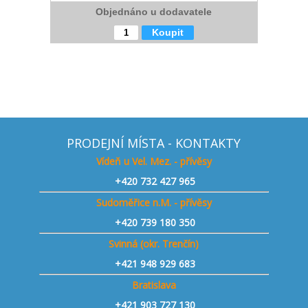
Objednáno u dodavatele
Koupit
PRODEJNÍ MÍSTA - KONTAKTY
Vídeň u Vel. Mez. - přívěsy
+420
732 427 965
Sudoměřice n.M. - přívěsy
+420
739 180 350
Svinná (okr. Trenčín)
+421
948 929 683
Bratislava
+421 903 727 130