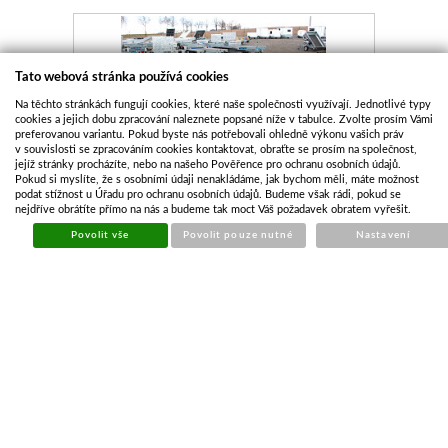
Tato webová stránka používá cookies
Na těchto stránkách fungují cookies, které naše společnosti využívají. Jednotlivé typy
cookies a jejich dobu zpracování naleznete popsané níže v tabulce. Zvolte prosím Vámi
preferovanou variantu. Pokud byste nás potřebovali ohledně výkonu vašich práv
v souvislosti se zpracováním cookies kontaktovat, obraťte se prosím na společnost,
jejíž stránky procházíte, nebo na našeho Pověřence pro ochranu osobních údajů.
Pokud si myslíte, že s osobními údaji nenakládáme, jak bychom měli, máte možnost
PŘÍVĚS VESTA WOOD 30/2 750KG 2 NÁPRAVY
podat stížnost u Úřadu pro ochranu osobních údajů. Budeme však rádi, pokud se
nejdříve obrátíte přímo na nás a budeme tak moct Váš požadavek obratem vyřešit.
Kód:
VES038
Povolit vše
Povolit pouze nutné
Nastavení
Cena bez DPH
35 528,93 Kč
Cena s DPH
42 990,00 Kč
Skladem
Koupit