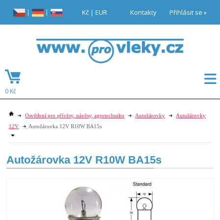
|
|
Kč
|
EUR
Kontakty
Přihlásit se »
0 Kč
Osvětlení pro přívěsy, návěsy, agrotechniku
Autožárovky
Autožárovky
12V
Autožárovka 12V R10W BA15s
Autožárovka 12V R10W BA15s