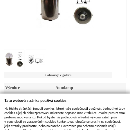
2 obrázky v galerii
Výrobce
Autolamp
Kód produktu
ZAR002
Tato webová stránka používá cookies
Dostupnost
Skladem
Na těchto stránkách fungují cookies, které naše společnosti využívají. Jednotlivé typy
cookies a jejich dobu zpracování naleznete popsané níže v tabulce. Zvolte prosím Vámi
preferovanou variantu. Pokud byste nás potřebovali ohledně výkonu vašich práv
Kusů na skladě
>100
v souvislosti se zpracováním cookies kontaktovat, obraťte se prosím na společnost,
jejíž stránky procházíte, nebo na našeho Pověřence pro ochranu osobních údajů.