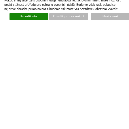
Pokud si myslíte, že s osobními údaji nenakládáme, jak bychom měli, máte možnost
Cena
6,24 Kč
podat stížnost u Úřadu pro ochranu osobních údajů. Budeme však rádi, pokud se
nejdříve obrátíte přímo na nás a budeme tak moct Váš požadavek obratem vyřešit.
5,15 Kč bez DPH
Povolit vše
Povolit pouze nutné
Nastavení
KOUPIT
Počet kusů
POPIS ZBOŽÍ
ZÁSOBY NA POBOČKÁCH
Autožárovka 12V 10W BA15s.
PŘEDCHOZÍ PRODUKT
Autožárovka 12V R10W BA15s
DALŠÍ PRODUKT
PRODEJNÍ MÍSTA - KONTAKTY
Vídeň u Vel. Mez. - přívěsy
+420
732 427 965