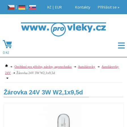
|
|
Kč
|
EUR
Kontakty
Přihlásit se »
0 Kč
Osvětlení pro přívěsy, návěsy, agrotechniku
Autožárovky
Autožárovky
24V
Žárovka 24V 3W W2,1x9,5d
Žárovka 24V 3W W2,1x9,5d