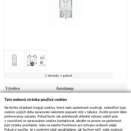
2 obrázky v galerii
Výrobce
Autolamp
Kód produktu
ZAR013
Tato webová stránka používá cookies
Na těchto stránkách fungují cookies, které naše společnosti využívají. Jednotlivé typy
Dostupnost
Skladem
cookies a jejich dobu zpracování naleznete popsané níže v tabulce. Zvolte prosím Vámi
preferovanou variantu. Pokud byste nás potřebovali ohledně výkonu vašich práv
Kusů na skladě
>50
v souvislosti se zpracováním cookies kontaktovat, obraťte se prosím na společnost,
jejíž stránky procházíte, nebo na našeho Pověřence pro ochranu osobních údajů.
Pokud si myslíte, že s osobními údaji nenakládáme, jak bychom měli, máte možnost