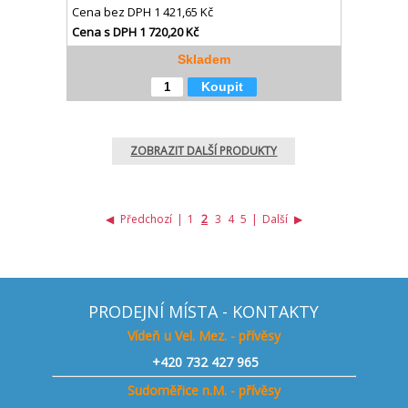
Cena bez DPH
1 421,65 Kč
Cena s DPH
1 720,20 Kč
Skladem
Koupit
ZOBRAZIT DALŠÍ PRODUKTY
◀
Předchozí
|
1
2
3
4
5
|
Další
▶
PRODEJNÍ MÍSTA - KONTAKTY
Vídeň u Vel. Mez. - přívěsy
+420
732 427 965
Sudoměřice n.M. - přívěsy