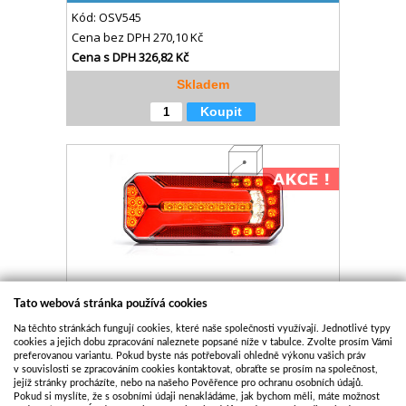
Kód:
OSV545
Cena bez DPH
270,10 Kč
Cena s DPH
326,82 Kč
Skladem
Koupit
ZADNÍ SVITILNA WAS 1102 MULTIFUNKČNÍ LED
Tato webová stránka používá cookies
Na těchto stránkách fungují cookies, které naše společnosti využívají. Jednotlivé typy
Kód:
OSV385
cookies a jejich dobu zpracování naleznete popsané níže v tabulce. Zvolte prosím Vámi
preferovanou variantu. Pokud byste nás potřebovali ohledně výkonu vašich práv
Cena bez DPH
1 045,98 Kč
v souvislosti se zpracováním cookies kontaktovat, obraťte se prosím na společnost,
Cena s DPH
1 265,64 Kč
jejíž stránky procházíte, nebo na našeho Pověřence pro ochranu osobních údajů.
Pokud si myslíte, že s osobními údaji nenakládáme, jak bychom měli, máte možnost