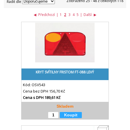
Zobrazeno 25 - 48 z celkových 118
Řadit dle
◀
Předchozí
|
1
2
3
4
5
|
Další
▶
KRYT SVÍTILNY FRISTOM FT-088 LEVÝ
Kód:
OSV543
Cena bez DPH
156,70 Kč
Cena s DPH
189,61 Kč
Skladem
Koupit