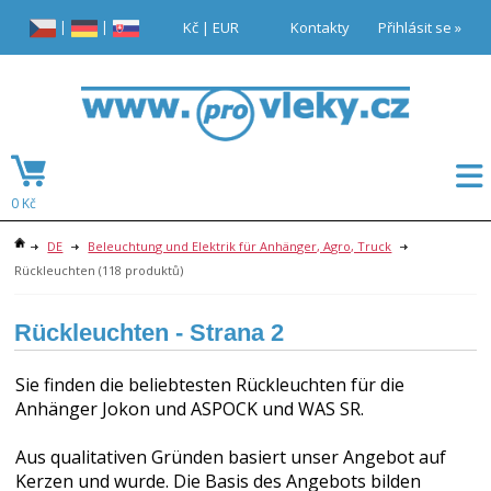
|
|
Kč
|
EUR
Kontakty
Přihlásit se »
0 Kč
DE
Beleuchtung und Elektrik für Anhänger, Agro, Truck
Rückleuchten
(118 produktů)
Rückleuchten
- Strana 2
Sie finden die beliebtesten Rückleuchten für die
Anhänger Jokon und ASPOCK und WAS SR.
Aus qualitativen Gründen basiert unser Angebot auf
Kerzen und wurde. Die Basis des Angebots bilden