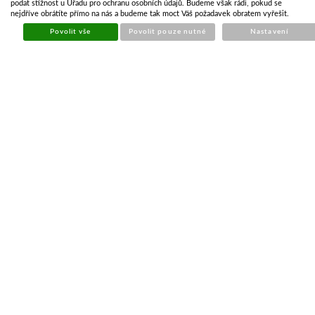
Skladem
podat stížnost u Úřadu pro ochranu osobních údajů. Budeme však rádi, pokud se
nejdříve obrátíte přímo na nás a budeme tak moct Váš požadavek obratem vyřešit.
Koupit
Povolit vše
Povolit pouze nutné
Nastavení
KRYT SVÍTILNY MULTIPOINT IV PRAVÝ
Kód:
OSV579
Cena bez DPH
331,96 Kč
Cena s DPH
401,67 Kč
Skladem
Koupit