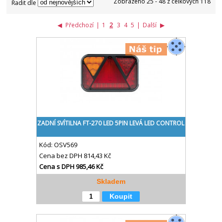
Zobrazeno 25 - 48 z celkových 118
Řadit dle
◀
Předchozí
|
1
2
3
4
5
|
Další
▶
ZADNÍ SVÍTILNA FT-270 LED 5PIN LEVÁ LED CONTROL
Kód:
OSV569
Cena bez DPH
814,43 Kč
Cena s DPH
985,46 Kč
Skladem
Koupit