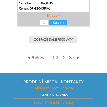
Cena bez DPH
169,07 Kč
Cena s DPH
204,58 Kč
Skladem
Koupit
ZOBRAZIT DALŠÍ PRODUKTY
◀
Předchozí
|
1
2
3
4
5
|
Další
▶
PRODEJNÍ MÍSTA - KONTAKTY
Vídeň u Vel. Mez. - přívěsy
+420
732 427 965
Sudoměřice n.M. - přívěsy