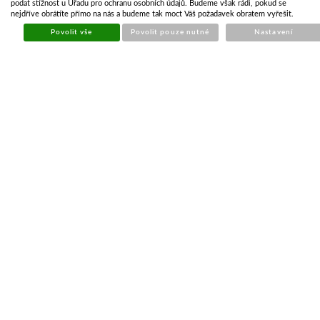
Skladem
podat stížnost u Úřadu pro ochranu osobních údajů. Budeme však rádi, pokud se
nejdříve obrátíte přímo na nás a budeme tak moct Váš požadavek obratem vyřešit.
Koupit
Povolit vše
Povolit pouze nutné
Nastavení
KRYT SVÍTILNY FRISTOM FT-077 KLPM LEVÝ
Kód:
OSV551
Cena bez DPH
144,33 Kč
Cena s DPH
174,64 Kč
Skladem
Koupit