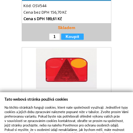
Kód:
OSV544
Cena bez DPH
156,70 Kč
Cena s DPH
189,61 Kč
Skladem
Koupit
KRYT SVÍTILNY FRISTOM FT-088 KPPM PRAVÝ
Tato webová stránka používá cookies
Na těchto stránkách fungují cookies, které naše společnosti využívají. Jednotlivé typy
Kód:
OSV550
cookies a jejich dobu zpracování naleznete popsané níže v tabulce. Zvolte prosím Vámi
preferovanou variantu. Pokud byste nás potřebovali ohledně výkonu vašich práv
Cena bez DPH
156,70 Kč
v souvislosti se zpracováním cookies kontaktovat, obraťte se prosím na společnost,
Cena s DPH
189,61 Kč
jejíž stránky procházíte, nebo na našeho Pověřence pro ochranu osobních údajů.
Pokud si myslíte, že s osobními údaji nenakládáme, jak bychom měli, máte možnost