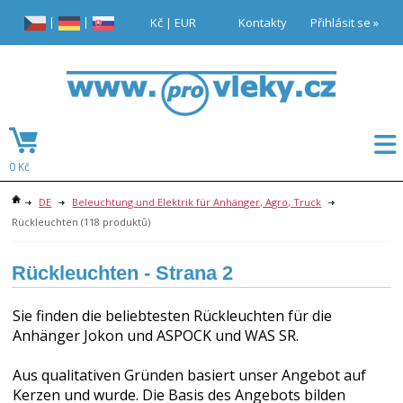
|
|
Kč
|
EUR
Kontakty
Přihlásit se »
0 Kč
DE
Beleuchtung und Elektrik für Anhänger, Agro, Truck
Rückleuchten
(118 produktů)
Rückleuchten
- Strana 2
Sie finden die beliebtesten Rückleuchten für die
Anhänger Jokon und ASPOCK und WAS SR.
Aus qualitativen Gründen basiert unser Angebot auf
Kerzen und wurde. Die Basis des Angebots bilden