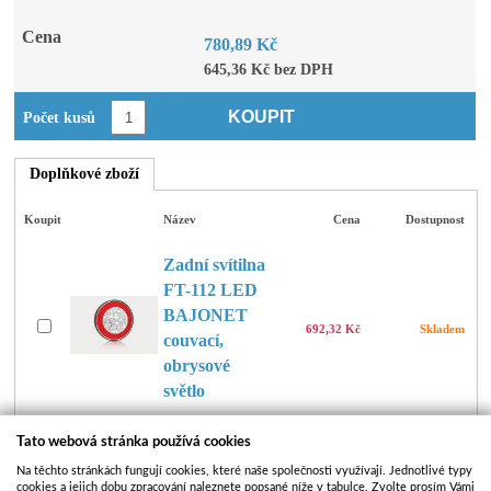
Cena
780,89 Kč
645,36 Kč bez DPH
KOUPIT
Počet kusů
Doplňkové zboží
Koupit
Název
Cena
Dostupnost
Zadní svítilna
FT-112 LED
BAJONET
692,32 Kč
Skladem
couvací,
obrysové
světlo
Zadní svítilna
Tato webová stránka používá cookies
FT-111 LED
Na těchto stránkách fungují cookies, které naše společnosti využívají. Jednotlivé typy
BAJONET
cookies a jejich dobu zpracování naleznete popsané níže v tabulce. Zvolte prosím Vámi