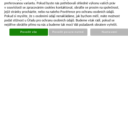
692,32 Kč
Skladem
preferovanou variantu. Pokud byste nás potřebovali ohledně výkonu vašich práv
mlhová,
v souvislosti se zpracováním cookies kontaktovat, obraťte se prosím na společnost,
obrysové
jejíž stránky procházíte, nebo na našeho Pověřence pro ochranu osobních údajů.
Pokud si myslíte, že s osobními údaji nenakládáme, jak bychom měli, máte možnost
světlo
podat stížnost u Úřadu pro ochranu osobních údajů. Budeme však rádi, pokud se
nejdříve obrátíte přímo na nás a budeme tak moct Váš požadavek obratem vyřešit.
Konektor do
Povolit vše
Povolit pouze nutné
Nastavení
zadních
74,85 Kč
Skladem
svítilen 5pin
Propoj. kabel
pro lampy
Fristom s
159,67 Kč
Na dotaz
?
bajonetem
(1+1).
Propoj. kabel
pro lampy
Fristom s
240,75 Kč
Skladem
bajonetem
(2+1).