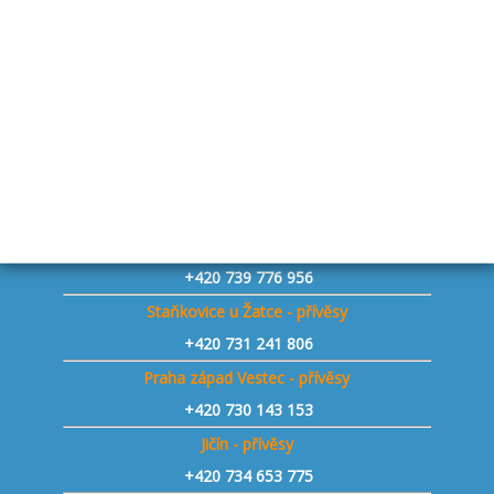
+420 724 205 179
Sklad Budišov - náhradní díly
+420 773 881 594
Nové Dvory u K. Hory - přívěsy
+420 737 564 254
Drhovle u Písku - přívěsy
+420 727 845 806
Bystřice p. Host. - přívěsy
+420 739 776 956
Staňkovice u Žatce - přívěsy
+420 731 241 806
Praha západ Vestec - přívěsy
+420 730 143 153
Jičín - přívěsy
+420 734 653 775