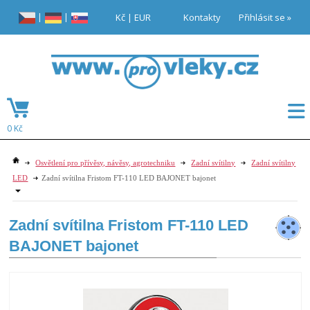
|
|
Kč
|
EUR
Kontakty
Přihlásit se »
0 Kč
Osvětlení pro přívěsy, návěsy, agrotechniku
Zadní svítilny
Zadní svítilny
LED
Zadní svítilna Fristom FT-110 LED BAJONET bajonet
Zadní svítilna Fristom FT-110 LED
BAJONET bajonet