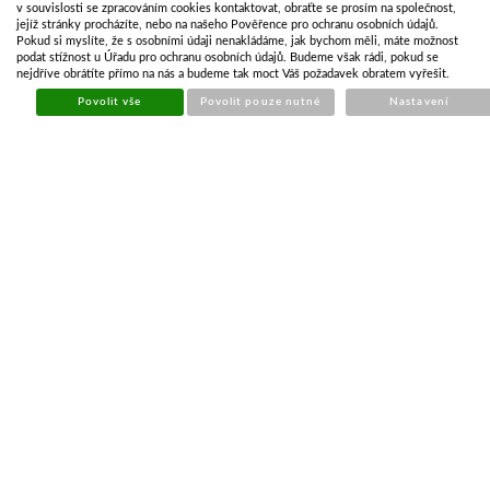
v souvislosti se zpracováním cookies kontaktovat, obraťte se prosím na společnost,
Kusů na skladě
>10
jejíž stránky procházíte, nebo na našeho Pověřence pro ochranu osobních údajů.
Pokud si myslíte, že s osobními údaji nenakládáme, jak bychom měli, máte možnost
podat stížnost u Úřadu pro ochranu osobních údajů. Budeme však rádi, pokud se
Cena
1 241,19 Kč
nejdříve obrátíte přímo na nás a budeme tak moct Váš požadavek obratem vyřešit.
1 025,77 Kč bez DPH
Povolit vše
Povolit pouze nutné
Nastavení
KOUPIT
Počet kusů
POPIS ZBOŽÍ
ZÁSOBY NA POBOČKÁCH
Nastavitelná světelná liška pro přívěsy i zemědělské stroje
7p elektroinstalace
Rozsah nastavení 1400-2100mm.
Délka kabeláže 7,5m.
Funkce svítilen: obrys / brzda / mlhové osv./ poziční osv.
(blinkr)
Nastavitelná lišta osvětlení osvětlení 7-pol/7,5m
DALŠÍ PRODUKT