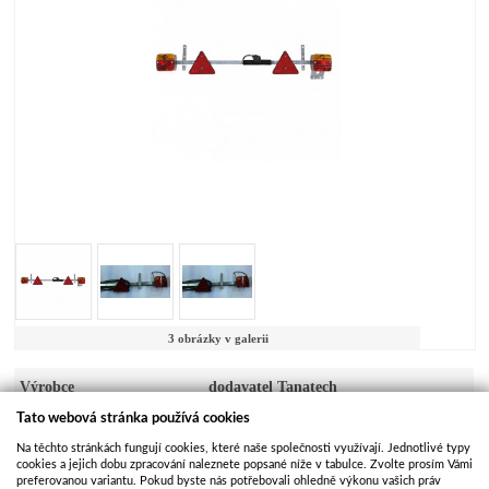
3 obrázky v galerii
Výrobce
dodavatel Tanatech
Tato webová stránka používá cookies
Kód produktu
OSV318
Na těchto stránkách fungují cookies, které naše společnosti využívají. Jednotlivé typy
Dostupnost
Skladem
cookies a jejich dobu zpracování naleznete popsané níže v tabulce. Zvolte prosím Vámi
preferovanou variantu. Pokud byste nás potřebovali ohledně výkonu vašich práv