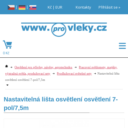
|
|
Kč
|
EUR
Kontakty
Přihlásit se »
0 Kč
Osvětlení pro přívěsy, návěsy, agrotechniku
Pracovní světlomety, majáky,
výstražná světla, produžovací sety
Prodlužovací světelné sety
Nastavitelná lišta
osvětlení osvětlení 7-pol/7,5m
Nastavitelná lišta osvětlení osvětlení 7-
pol/7,5m